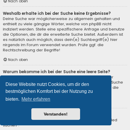
Nach oben
Weshalb erhalte ich bei der Suche keine Ergebnisse?
Deine Suche war möglicherweise zu allgemein gehalten und
enthielt zu viele gängige Wörter, welche von phpBB nicht
indiziert werden. Stelle eine spezifischere Anfrage und benutze
die Optionen, die dir die erweiterte Suche bietet. Außerdem ist
es natürlich auch möglich, dass dein(e) Suchbegriff(e) hier
nirgends im Forum verwendet wurden. Prüfe ggf. die
Rechtschreibung der Begriffe!
Nach oben
Warum bekomme ich bei der Suche eine leere Seite?
Deine Suche lieferte zu viele Ergebnisse, somit konnte der
Webserver sie nicht verarbeiten. Benutze die erweiterte Suche
Diese Website nutzt Cookies, um dir den
und gib spezifischere Suchbegriffe ein oder beschränke die
bestmöglichen Komfort bei der Nutzung zu
Suche auf verschiedene Unterforen.
bieten.
Mehr erfahren
Nach oben
Verstanden!
Wie kann ich nach Mitgliedern suchen?
Gehe zur Mitgliederliste und klicke auf „Nach einem Mitglied
suchen“.