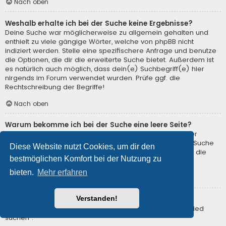
Nach oben
Weshalb erhalte ich bei der Suche keine Ergebnisse?
Deine Suche war möglicherweise zu allgemein gehalten und
enthielt zu viele gängige Wörter, welche von phpBB nicht
indiziert werden. Stelle eine spezifischere Anfrage und benutze
die Optionen, die dir die erweiterte Suche bietet. Außerdem ist
es natürlich auch möglich, dass dein(e) Suchbegriff(e) hier
nirgends im Forum verwendet wurden. Prüfe ggf. die
Rechtschreibung der Begriffe!
Nach oben
Warum bekomme ich bei der Suche eine leere Seite?
Deine Suche lieferte zu viele Ergebnisse, somit konnte der
Webserver sie nicht verarbeiten. Benutze die erweiterte Suche
Diese Website nutzt Cookies, um dir den
und gib spezifischere Suchbegriffe ein oder beschränke die
bestmöglichen Komfort bei der Nutzung zu
Suche auf verschiedene Unterforen.
bieten.
Mehr erfahren
Nach oben
Verstanden!
Wie kann ich nach Mitgliedern suchen?
Gehe zur Mitgliederliste und klicke auf „Nach einem Mitglied
suchen“.