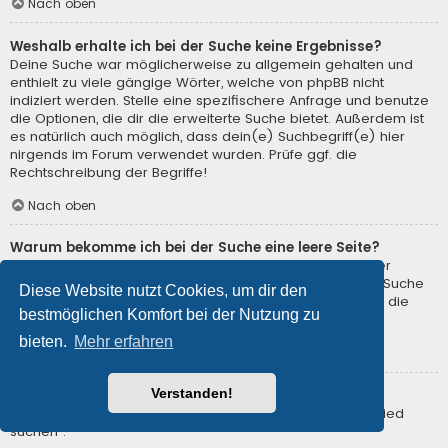
Nach oben
Weshalb erhalte ich bei der Suche keine Ergebnisse?
Deine Suche war möglicherweise zu allgemein gehalten und
enthielt zu viele gängige Wörter, welche von phpBB nicht
indiziert werden. Stelle eine spezifischere Anfrage und benutze
die Optionen, die dir die erweiterte Suche bietet. Außerdem ist
es natürlich auch möglich, dass dein(e) Suchbegriff(e) hier
nirgends im Forum verwendet wurden. Prüfe ggf. die
Rechtschreibung der Begriffe!
Nach oben
Warum bekomme ich bei der Suche eine leere Seite?
Deine Suche lieferte zu viele Ergebnisse, somit konnte der
Webserver sie nicht verarbeiten. Benutze die erweiterte Suche
Diese Website nutzt Cookies, um dir den
und gib spezifischere Suchbegriffe ein oder beschränke die
bestmöglichen Komfort bei der Nutzung zu
Suche auf verschiedene Unterforen.
bieten.
Mehr erfahren
Nach oben
Verstanden!
Wie kann ich nach Mitgliedern suchen?
Gehe zur Mitgliederliste und klicke auf „Nach einem Mitglied
suchen“.