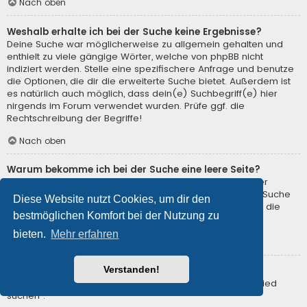
Nach oben
Weshalb erhalte ich bei der Suche keine Ergebnisse?
Deine Suche war möglicherweise zu allgemein gehalten und
enthielt zu viele gängige Wörter, welche von phpBB nicht
indiziert werden. Stelle eine spezifischere Anfrage und benutze
die Optionen, die dir die erweiterte Suche bietet. Außerdem ist
es natürlich auch möglich, dass dein(e) Suchbegriff(e) hier
nirgends im Forum verwendet wurden. Prüfe ggf. die
Rechtschreibung der Begriffe!
Nach oben
Warum bekomme ich bei der Suche eine leere Seite?
Deine Suche lieferte zu viele Ergebnisse, somit konnte der
Webserver sie nicht verarbeiten. Benutze die erweiterte Suche
Diese Website nutzt Cookies, um dir den
und gib spezifischere Suchbegriffe ein oder beschränke die
bestmöglichen Komfort bei der Nutzung zu
Suche auf verschiedene Unterforen.
bieten.
Mehr erfahren
Nach oben
Verstanden!
Wie kann ich nach Mitgliedern suchen?
Gehe zur Mitgliederliste und klicke auf „Nach einem Mitglied
suchen“.