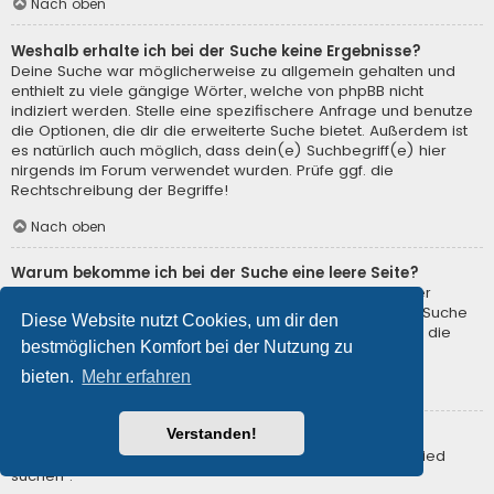
Nach oben
Weshalb erhalte ich bei der Suche keine Ergebnisse?
Deine Suche war möglicherweise zu allgemein gehalten und
enthielt zu viele gängige Wörter, welche von phpBB nicht
indiziert werden. Stelle eine spezifischere Anfrage und benutze
die Optionen, die dir die erweiterte Suche bietet. Außerdem ist
es natürlich auch möglich, dass dein(e) Suchbegriff(e) hier
nirgends im Forum verwendet wurden. Prüfe ggf. die
Rechtschreibung der Begriffe!
Nach oben
Warum bekomme ich bei der Suche eine leere Seite?
Deine Suche lieferte zu viele Ergebnisse, somit konnte der
Webserver sie nicht verarbeiten. Benutze die erweiterte Suche
Diese Website nutzt Cookies, um dir den
und gib spezifischere Suchbegriffe ein oder beschränke die
bestmöglichen Komfort bei der Nutzung zu
Suche auf verschiedene Unterforen.
bieten.
Mehr erfahren
Nach oben
Verstanden!
Wie kann ich nach Mitgliedern suchen?
Gehe zur Mitgliederliste und klicke auf „Nach einem Mitglied
suchen“.