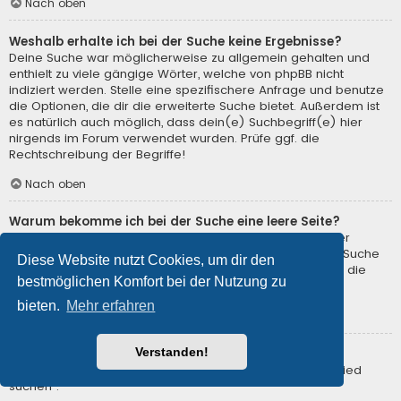
Nach oben
Weshalb erhalte ich bei der Suche keine Ergebnisse?
Deine Suche war möglicherweise zu allgemein gehalten und
enthielt zu viele gängige Wörter, welche von phpBB nicht
indiziert werden. Stelle eine spezifischere Anfrage und benutze
die Optionen, die dir die erweiterte Suche bietet. Außerdem ist
es natürlich auch möglich, dass dein(e) Suchbegriff(e) hier
nirgends im Forum verwendet wurden. Prüfe ggf. die
Rechtschreibung der Begriffe!
Nach oben
Warum bekomme ich bei der Suche eine leere Seite?
Deine Suche lieferte zu viele Ergebnisse, somit konnte der
Webserver sie nicht verarbeiten. Benutze die erweiterte Suche
Diese Website nutzt Cookies, um dir den
und gib spezifischere Suchbegriffe ein oder beschränke die
bestmöglichen Komfort bei der Nutzung zu
Suche auf verschiedene Unterforen.
bieten.
Mehr erfahren
Nach oben
Verstanden!
Wie kann ich nach Mitgliedern suchen?
Gehe zur Mitgliederliste und klicke auf „Nach einem Mitglied
suchen“.