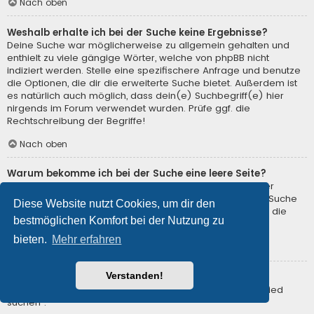
Nach oben
Weshalb erhalte ich bei der Suche keine Ergebnisse?
Deine Suche war möglicherweise zu allgemein gehalten und
enthielt zu viele gängige Wörter, welche von phpBB nicht
indiziert werden. Stelle eine spezifischere Anfrage und benutze
die Optionen, die dir die erweiterte Suche bietet. Außerdem ist
es natürlich auch möglich, dass dein(e) Suchbegriff(e) hier
nirgends im Forum verwendet wurden. Prüfe ggf. die
Rechtschreibung der Begriffe!
Nach oben
Warum bekomme ich bei der Suche eine leere Seite?
Deine Suche lieferte zu viele Ergebnisse, somit konnte der
Webserver sie nicht verarbeiten. Benutze die erweiterte Suche
Diese Website nutzt Cookies, um dir den
und gib spezifischere Suchbegriffe ein oder beschränke die
bestmöglichen Komfort bei der Nutzung zu
Suche auf verschiedene Unterforen.
bieten.
Mehr erfahren
Nach oben
Verstanden!
Wie kann ich nach Mitgliedern suchen?
Gehe zur Mitgliederliste und klicke auf „Nach einem Mitglied
suchen“.