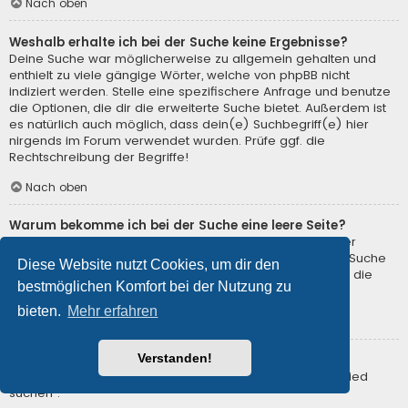
Nach oben
Weshalb erhalte ich bei der Suche keine Ergebnisse?
Deine Suche war möglicherweise zu allgemein gehalten und
enthielt zu viele gängige Wörter, welche von phpBB nicht
indiziert werden. Stelle eine spezifischere Anfrage und benutze
die Optionen, die dir die erweiterte Suche bietet. Außerdem ist
es natürlich auch möglich, dass dein(e) Suchbegriff(e) hier
nirgends im Forum verwendet wurden. Prüfe ggf. die
Rechtschreibung der Begriffe!
Nach oben
Warum bekomme ich bei der Suche eine leere Seite?
Deine Suche lieferte zu viele Ergebnisse, somit konnte der
Webserver sie nicht verarbeiten. Benutze die erweiterte Suche
Diese Website nutzt Cookies, um dir den
und gib spezifischere Suchbegriffe ein oder beschränke die
bestmöglichen Komfort bei der Nutzung zu
Suche auf verschiedene Unterforen.
bieten.
Mehr erfahren
Nach oben
Verstanden!
Wie kann ich nach Mitgliedern suchen?
Gehe zur Mitgliederliste und klicke auf „Nach einem Mitglied
suchen“.