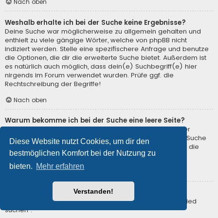
Nach oben
Weshalb erhalte ich bei der Suche keine Ergebnisse?
Deine Suche war möglicherweise zu allgemein gehalten und
enthielt zu viele gängige Wörter, welche von phpBB nicht
indiziert werden. Stelle eine spezifischere Anfrage und benutze
die Optionen, die dir die erweiterte Suche bietet. Außerdem ist
es natürlich auch möglich, dass dein(e) Suchbegriff(e) hier
nirgends im Forum verwendet wurden. Prüfe ggf. die
Rechtschreibung der Begriffe!
Nach oben
Warum bekomme ich bei der Suche eine leere Seite?
Deine Suche lieferte zu viele Ergebnisse, somit konnte der
Webserver sie nicht verarbeiten. Benutze die erweiterte Suche
Diese Website nutzt Cookies, um dir den
und gib spezifischere Suchbegriffe ein oder beschränke die
bestmöglichen Komfort bei der Nutzung zu
Suche auf verschiedene Unterforen.
bieten.
Mehr erfahren
Nach oben
Verstanden!
Wie kann ich nach Mitgliedern suchen?
Gehe zur Mitgliederliste und klicke auf „Nach einem Mitglied
suchen“.