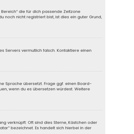
n Bereich“ die für dich passende Zeitzone
och nicht registriert bist, ist dies ein guter Grund,
des Servers vermutlich falsch. Kontaktiere einen
ine Sprache übersetzt. Frage ggf. einen Board-
 freuen, wenn du es übersetzen würdest. Weitere
ng verknüpft: Oft sind dies Sterne, Kästchen oder
tar“ bezeichnet. Es handelt sich hierbei in der