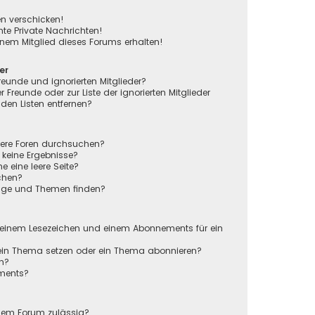
en verschicken!
e Private Nachrichten!
nem Mitglied dieses Forums erhalten!
er
reunde und ignorierten Mitglieder?
r Freunde oder zur Liste der ignorierten Mitglieder
den Listen entfernen?
rere Foren durchsuchen?
 keine Ergebnisse?
eine leere Seite?
chen?
räge und Themen finden?
n
 einem Lesezeichen und einem Abonnements für ein
 ein Thema setzen oder ein Thema abonnieren?
en?
ements?
sem Forum zulässig?