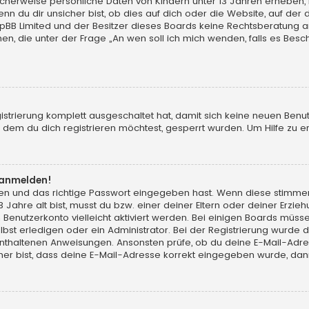
licherweise persönliche Daten von Kindern unter 13 Jahren erheben,
du dir unsicher bist, ob dies auf dich oder die Website, auf der du d
hpBB Limited und der Besitzer dieses Boards keine Rechtsberatung an
chen, die unter der Frage „An wen soll ich mich wenden, falls es Be
gistrierung komplett ausgeschaltet hat, damit sich keine neuen Ben
dem du dich registrieren möchtest, gesperrt wurden. Um Hilfe zu er
t anmelden!
men und das richtige Passwort eingegeben hast. Wenn diese stimme
13 Jahre alt bist, musst du bzw. einer deiner Eltern oder deiner Erz
in Benutzerkonto vielleicht aktiviert werden. Bei einigen Boards müs
t erledigen oder ein Administrator. Bei der Registrierung wurde dir m
 enthaltenen Anweisungen. Ansonsten prüfe, ob du deine E-Mail-Adr
her bist, dass deine E-Mail-Adresse korrekt eingegeben wurde, dann