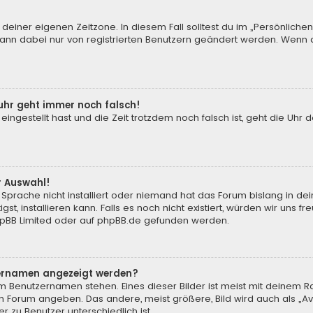
 deiner eigenen Zeitzone. In diesem Fall solltest du im „Persönliche
 kann dabei nur von registrierten Benutzern geändert werden. Wenn du n
enuhr geht immer noch falsch!
 eingestellt hast und die Zeit trotzdem noch falsch ist, geht die Uhr 
.
r Auswahl!
Sprache nicht installiert oder niemand hat das Forum bislang in de
st, installieren kann. Falls es noch nicht existiert, würden wir uns
pBB Limited
oder auf
phpBB.de
gefunden werden.
tzernamen angezeigt werden?
m Benutzernamen stehen. Eines dieser Bilder ist meist mit deinem Ra
m Forum angeben. Das andere, meist größere, Bild wird auch als „Ava
r zu Benutzer unterschiedlich ist.