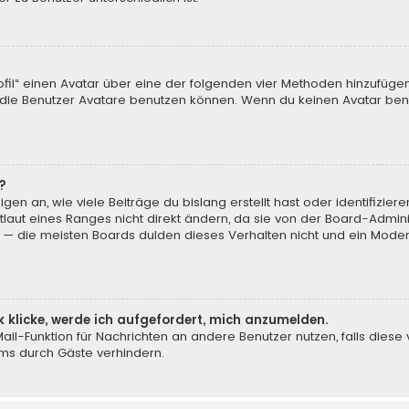
ofil“ einen Avatar über eine der folgenden vier Methoden hinzufüge
ie Benutzer Avatare benutzen können. Wenn du keinen Avatar benut
?
en an, wie viele Beiträge du bislang erstellt hast oder identifizi
aut eines Ranges nicht direkt ändern, da sie von der Board-Adminis
 — die meisten Boards dulden dieses Verhalten nicht und ein Moder
k klicke, werde ich aufgefordert, mich anzumelden.
-Mail-Funktion für Nachrichten an andere Benutzer nutzen, falls dies
ms durch Gäste verhindern.