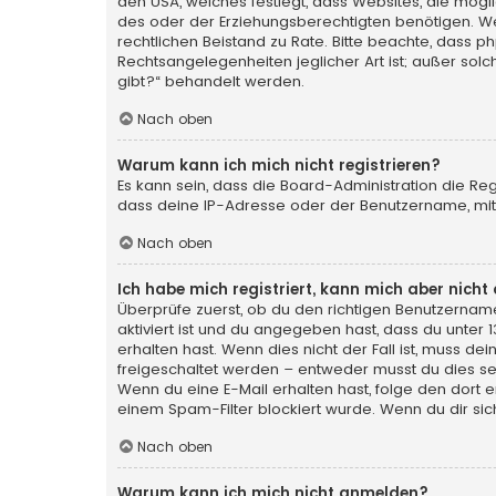
den USA, welches festlegt, dass Websites, die mög
des oder der Erziehungsberechtigten benötigen. Wenn 
rechtlichen Beistand zu Rate. Bitte beachte, dass p
Rechtsangelegenheiten jeglicher Art ist; außer sol
gibt?“ behandelt werden.
Nach oben
Warum kann ich mich nicht registrieren?
Es kann sein, dass die Board-Administration die Re
dass deine IP-Adresse oder der Benutzername, mit 
Nach oben
Ich habe mich registriert, kann mich aber nich
Überprüfe zuerst, ob du den richtigen Benutzerna
aktiviert ist und du angegeben hast, dass du unter 
erhalten hast. Wenn dies nicht der Fall ist, muss de
freigeschaltet werden – entweder musst du dies selbs
Wenn du eine E-Mail erhalten hast, folge den dort
einem Spam-Filter blockiert wurde. Wenn du dir sic
Nach oben
Warum kann ich mich nicht anmelden?