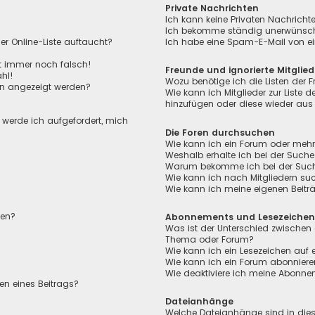
Private Nachrichten
Ich kann keine Privaten Nachricht
Ich bekomme ständig unerwünscht
r Online-Liste auftaucht?
Ich habe eine Spam-E-Mail von ei
ht immer noch falsch!
Freunde und ignorierte Mitglied
hl!
Wozu benötige ich die Listen der F
en angezeigt werden?
Wie kann ich Mitglieder zur Liste de
hinzufügen oder diese wieder aus 
, werde ich aufgefordert, mich
Die Foren durchsuchen
Wie kann ich ein Forum oder meh
Weshalb erhalte ich bei der Suche
Warum bekomme ich bei der Suche 
Wie kann ich nach Mitgliedern su
Wie kann ich meine eigenen Beit
len?
Abonnements und Lesezeiche
Was ist der Unterschied zwischen
Thema oder Forum?
Wie kann ich ein Lesezeichen auf
Wie kann ich ein Forum abonnier
Wie deaktiviere ich meine Abonn
en eines Beitrags?
Dateianhänge
Welche Dateianhänge sind in die