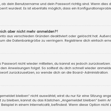
, ob dein Benutzername und dein Passwort richtig sind. Wenn dies d
errt wurdest. Es ist ebenfalls möglich, dass ein Konfigurationsprobl
n mich aber nicht mehr anmelden?!
konto aus verschieden Gründen deaktiviert oder gelöscht hat. Auße
 um die Datenbankgröße zu verringern. Registriere dich einfach erne
tes Passwort nicht wieder mitteilen, du kannst es jedoch zurücksetz
 den Anweisungen folgst. So solltest du dich schnell wieder anmeld
asswort zurückzusetzen, so wende dich an die Board-Administration.
eldet bleiben“ nicht auswählst, wirst du nur für eine Sitzung ang
 zu bleiben, kannst du das Kästchen „Angemeldet bleiben“ beim An
eispiel in einem Internetcafé, befindest. Wenn diese Option nicht 