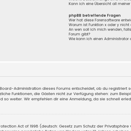
Kann ich eine Übersicht all meine
phpBB betreffende Fragen
Wer hat diese Forensoftware entwi
Warum ist Funktion x oder y nicht
An wen soll ich mich wenden, fall
Forum gibt?
Wie kann ich einen Administrator 
 Board-Administration dieses Forums entscheidet, ob du registriert s
sätzliche Funktionen, die Gästen nicht zur Verfügung stehen: zum Beisp
d so weiter. Wir empfehlen dir eine Anmeldung, da sie schnell erledigt
tection Act of 1998 (deutsch: Gesetz zum Schutz der Privatsphäre vo