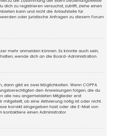
 hierzu die Zustimmung der Eltern beziehungsweise
ich zu registrieren versuchst, zutrifft, ziehe einen
bieten kann und nicht die Anlaufstelle für
schwerden oder juristische Anfragen zu diesem Forum
utzer mehr anmelden können. Es könnte auch sein,
halten, wende dich an die Board-Administration.
n, dann gibt es zwei Möglichkeiten. Wenn
COPPA
iehungsberechtigten den Anweisungen folgen, die du
sen alle neu angemeldeten Mitglieder erst
itgeteilt, ob eine Aktivierung nötig ist oder nicht.
esse korrekt eingegeben hast oder die E-Mail von
 kontaktiere einen Administrator.