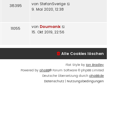
von
StefanSverige
38395
9. Mai 2020, 12:38
von
Doumanix
11055
15. Okt 2019, 22:56
Alle Cookies löschen
Flat Style by
Ian Bradley
Powered by
phpBB
® Forum Software © phpBB Limited
Deutsche Übersetzung durch
phpBB.de
Datenschutz
|
Nutzungsbedingungen