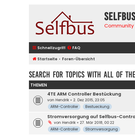
selfbu
Community 
Schnellzugriff
FAQ
Startseite
Foren-Übersicht
Search for topics with all of th
THEMEN
4TE ARM Controller Bestückung
von
Hendrik
» 2. Dez 2015, 23:05
ARM-Controller
Bestueckung
Stromversorgung auf Selfbus-Contro
von
Hendrik
» 27. Mär 2018, 00:22
ARM-Controller
Stromversorgung