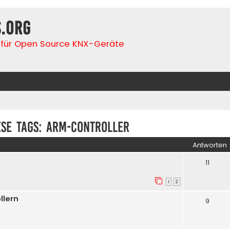
s.org
für Open Source KNX-Geräte
ese tags: ARM-Controller
Antworten
11
1
2
llern
9