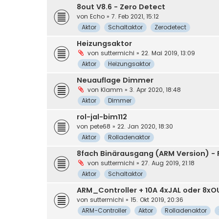
8out V8.6 - Zero Detect
von
Echo
» 7. Feb 2021, 15:12
Aktor
Schaltaktor
Zerodetect
Heizungsaktor
von
suttermichi
» 22. Mai 2019, 13:09
Aktor
Heizungsaktor
Neuauflage Dimmer
von
Klamm
» 3. Apr 2020, 18:48
Aktor
Dimmer
rol-jal-bim112
von
pete68
» 22. Jan 2020, 18:30
Aktor
Rolladenaktor
8fach Binärausgang (ARM Version) - 
von
suttermichi
» 27. Aug 2019, 21:18
Aktor
Schaltaktor
ARM_Controller + 10A 4xJAL oder 8xOU
von
suttermichi
» 15. Okt 2019, 20:36
ARM-Controller
Aktor
Rolladenaktor