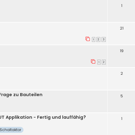
1
21
1
2
3
19
1
2
2
Frage zu Bauteilen
5
T Applikation - Fertig und lauffähig?
1
Schaltaktor