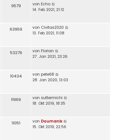
von
Echo
9579
14. Feb 2021, 21:12
von
Civitas2020
63959
13. Feb 2021, 11:08
von
Florian
53276
27. Jan 2021, 23:26
von
pete68
10434
28. Jan 2020, 13:03
von
suttermichi
11969
18. Okt 2019, 18:35
von
Doumanix
11051
15. Okt 2019, 22:56