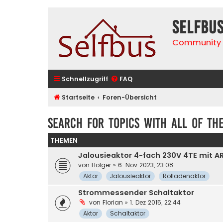
selfbu
Community 
Schnellzugriff
FAQ
Startseite
Foren-Übersicht
Search for topics with all of the
THEMEN
Jalousieaktor 4-fach 230V 4TE mit A
von
Holger
» 6. Nov 2023, 23:08
Aktor
Jalousieaktor
Rolladenaktor
Strommessender Schaltaktor
von
Florian
» 1. Dez 2015, 22:44
Aktor
Schaltaktor