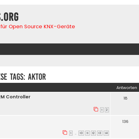
s.org
für Open Source KNX-Geräte
se tags: Aktor
Antworten
RM Controller
18
1
2
136
1
10
11
12
13
14
…