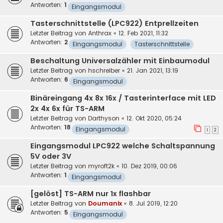
Antworten:
1
Eingangsmodul
Tasterschnittstelle (LPC922) Entprellzeiten
Letzter Beitrag von
Anthrax
«
12. Feb 2021, 11:32
Antworten:
2
Eingangsmodul
Tasterschnittstelle
Beschaltung Universalzähler mit Einbaumodul
Letzter Beitrag von
hschreiber
«
21. Jan 2021, 13:19
Antworten:
6
Eingangsmodul
Binäreingang 4x 8x 16x / Tasterinterface mit LED
2x 4x 6x für TS-ARM
Letzter Beitrag von
Darthyson
«
12. Okt 2020, 05:24
Antworten:
18
Eingangsmodul
1
2
Eingangsmodul LPC922 welche Schaltspannung
5V oder 3V
Letzter Beitrag von
myroft2k
«
10. Dez 2019, 00:06
Antworten:
1
Eingangsmodul
[gelöst] TS-ARM nur 1x flashbar
Letzter Beitrag von
Doumanix
«
8. Jul 2019, 12:20
Antworten:
5
Eingangsmodul