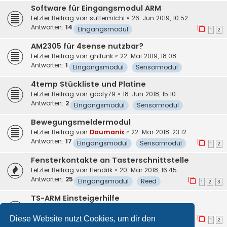
Software für Eingangsmodul ARM
Letzter Beitrag von
suttermichi
«
26. Jun 2019, 10:52
Antworten:
14
Eingangsmodul
1
2
AM2305 für 4sense nutzbar?
Letzter Beitrag von
ghifunk
«
22. Mai 2019, 18:08
Antworten:
1
Eingangsmodul
Sensormodul
4temp Stückliste und Platine
Letzter Beitrag von
goofy79
«
18. Jun 2018, 15:10
Antworten:
2
Eingangsmodul
Sensormodul
Bewegungsmeldermodul
Letzter Beitrag von
Doumanix
«
22. Mär 2018, 23:12
Antworten:
17
Eingangsmodul
Sensormodul
1
2
Fensterkontakte an Tasterschnittstelle
Letzter Beitrag von
Hendrik
«
20. Mär 2018, 16:45
Antworten:
25
Eingangsmodul
Reed
1
2
3
TS-ARM Einsteigerhilfe
Letzter Beitrag von
kalle
«
4. Feb 2018, 14:05
Antworten:
11
Diese Website nutzt Cookies, um dir den
Eingangsmodul
Reed
1
2