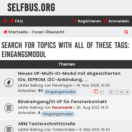
selfbus.org
FAQ
Registrieren
Anmelden
S
Startseite
Foren-Übersicht
u
Search for topics with all of these tags:
c
Eingangsmodul
h
e
Themen
Neues UP-Multi-IO-Modul mit abgesicherten
IOs, EEPROM, I2C-Anbindung, ...
Letzter Beitrag von
Pendragon
«
16. Nov 2025, 10:26
Antworten:
80
Eingangsmodul
1
6
7
8
9
…
Binäreingang/IO UP für Fensterkontakt
Letzter Beitrag von
Doumanix
«
26. Aug 2021, 14:12
Antworten:
6
Eingangsmodul
ARM Tasterschnitttstelle
Letzter Beitrag von
Tontechniker
«
9. Mär 2021, 16:43