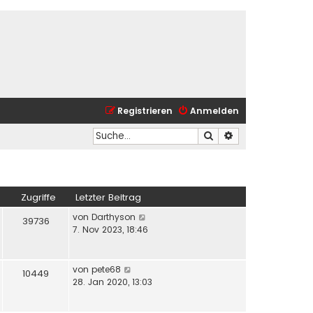
Registrieren
Anmelden
Suche
Erweiterte Suche
Zugriffe
Letzter Beitrag
von
Darthyson
39736
7. Nov 2023, 18:46
von
pete68
10449
28. Jan 2020, 13:03