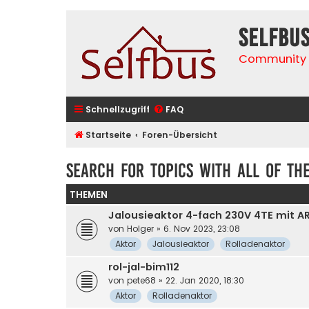
selfbu
Community 
Schnellzugriff
FAQ
Startseite
Foren-Übersicht
Search for topics with all of th
THEMEN
Jalousieaktor 4-fach 230V 4TE mit A
von
Holger
» 6. Nov 2023, 23:08
Aktor
Jalousieaktor
Rolladenaktor
rol-jal-bim112
von
pete68
» 22. Jan 2020, 18:30
Aktor
Rolladenaktor