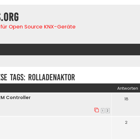
s.org
für Open Source KNX-Geräte
ese tags: Rolladenaktor
Antworten
RM Controller
18
1
2
2