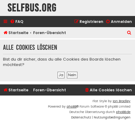
selfbus.org
FAQ
Registrieren
Anmelden
S
Startseite
Foren-Übersicht
u
Alle Cookies löschen
c
h
Bist du dir sicher, dass du alle Cookies des Boards löschen
e
möchtest?
Startseite
Foren-Übersicht
Alle Cookies löschen
Flat Style by
Ian Bradley
Powered by
phpBB
® Forum Software © phpBB Limited
Deutsche Übersetzung durch
phpBB.de
Datenschutz
|
Nutzungsbedingungen