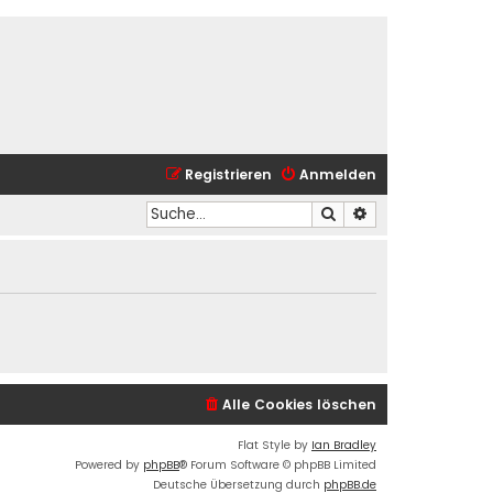
Registrieren
Anmelden
Suche
Erweiterte Suche
Alle Cookies löschen
Flat Style by
Ian Bradley
Powered by
phpBB
® Forum Software © phpBB Limited
Deutsche Übersetzung durch
phpBB.de