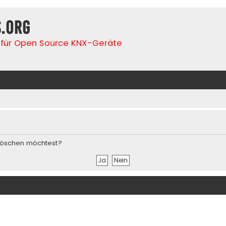
s.org
für Open Source KNX-Geräte
s löschen möchtest?