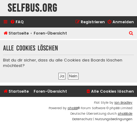
selfbus.org
FAQ
Registrieren
Anmelden
S
Startseite
Foren-Übersicht
u
Alle Cookies löschen
c
h
Bist du dir sicher, dass du alle Cookies des Boards löschen
e
möchtest?
Startseite
Foren-Übersicht
Alle Cookies löschen
Flat Style by
Ian Bradley
Powered by
phpBB
® Forum Software © phpBB Limited
Deutsche Übersetzung durch
phpBB.de
Datenschutz
|
Nutzungsbedingungen