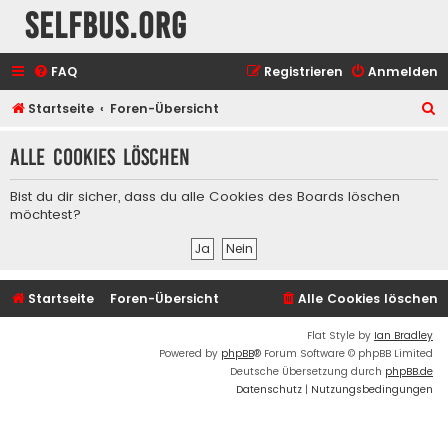
selfbus.org
FAQ
Registrieren
Anmelden
S
Startseite
Foren-Übersicht
u
Alle Cookies löschen
c
h
Bist du dir sicher, dass du alle Cookies des Boards löschen
e
möchtest?
Startseite
Foren-Übersicht
Alle Cookies löschen
Flat Style by
Ian Bradley
Powered by
phpBB
® Forum Software © phpBB Limited
Deutsche Übersetzung durch
phpBB.de
Datenschutz
|
Nutzungsbedingungen