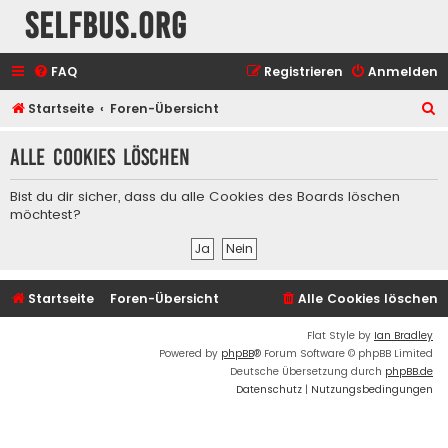
selfbus.org
FAQ
Registrieren
Anmelden
S
Startseite
Foren-Übersicht
u
Alle Cookies löschen
c
h
Bist du dir sicher, dass du alle Cookies des Boards löschen
e
möchtest?
Startseite
Foren-Übersicht
Alle Cookies löschen
Flat Style by
Ian Bradley
Powered by
phpBB
® Forum Software © phpBB Limited
Deutsche Übersetzung durch
phpBB.de
Datenschutz
|
Nutzungsbedingungen