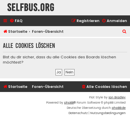
selfbus.org
FAQ
Registrieren
Anmelden
S
Startseite
Foren-Übersicht
u
Alle Cookies löschen
c
h
Bist du dir sicher, dass du alle Cookies des Boards löschen
e
möchtest?
Startseite
Foren-Übersicht
Alle Cookies löschen
Flat Style by
Ian Bradley
Powered by
phpBB
® Forum Software © phpBB Limited
Deutsche Übersetzung durch
phpBB.de
Datenschutz
|
Nutzungsbedingungen