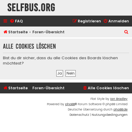
selfbus.org
FAQ
Registrieren
Anmelden
S
Startseite
Foren-Übersicht
u
Alle Cookies löschen
c
h
Bist du dir sicher, dass du alle Cookies des Boards löschen
e
möchtest?
Startseite
Foren-Übersicht
Alle Cookies löschen
Flat Style by
Ian Bradley
Powered by
phpBB
® Forum Software © phpBB Limited
Deutsche Übersetzung durch
phpBB.de
Datenschutz
|
Nutzungsbedingungen