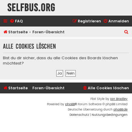
selfbus.org
FAQ
Registrieren
Anmelden
S
Startseite
Foren-Übersicht
u
Alle Cookies löschen
c
h
Bist du dir sicher, dass du alle Cookies des Boards löschen
e
möchtest?
Startseite
Foren-Übersicht
Alle Cookies löschen
Flat Style by
Ian Bradley
Powered by
phpBB
® Forum Software © phpBB Limited
Deutsche Übersetzung durch
phpBB.de
Datenschutz
|
Nutzungsbedingungen