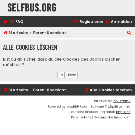
selfbus.org
FAQ
Registrieren
Anmelden
S
Startseite
Foren-Übersicht
u
Alle Cookies löschen
c
h
Bist du dir sicher, dass du alle Cookies des Boards löschen
e
möchtest?
Startseite
Foren-Übersicht
Alle Cookies löschen
Flat Style by
Ian Bradley
Powered by
phpBB
® Forum Software © phpBB Limited
Deutsche Übersetzung durch
phpBB.de
Datenschutz
|
Nutzungsbedingungen