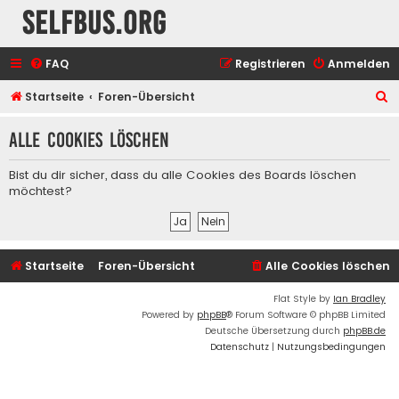
selfbus.org
FAQ
Registrieren
Anmelden
S
Startseite
Foren-Übersicht
u
Alle Cookies löschen
c
h
Bist du dir sicher, dass du alle Cookies des Boards löschen
e
möchtest?
Startseite
Foren-Übersicht
Alle Cookies löschen
Flat Style by
Ian Bradley
Powered by
phpBB
® Forum Software © phpBB Limited
Deutsche Übersetzung durch
phpBB.de
Datenschutz
|
Nutzungsbedingungen