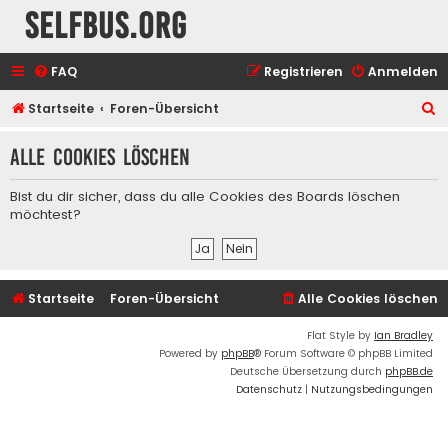
selfbus.org
FAQ
Registrieren
Anmelden
S
Startseite
Foren-Übersicht
u
Alle Cookies löschen
c
h
Bist du dir sicher, dass du alle Cookies des Boards löschen
e
möchtest?
Startseite
Foren-Übersicht
Alle Cookies löschen
Flat Style by
Ian Bradley
Powered by
phpBB
® Forum Software © phpBB Limited
Deutsche Übersetzung durch
phpBB.de
Datenschutz
|
Nutzungsbedingungen