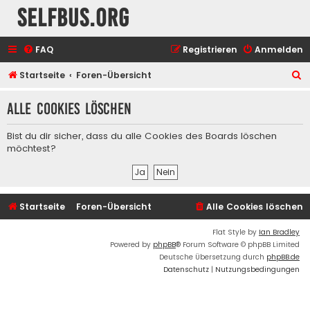
selfbus.org
FAQ
Registrieren
Anmelden
S
Startseite
Foren-Übersicht
u
Alle Cookies löschen
c
h
Bist du dir sicher, dass du alle Cookies des Boards löschen
e
möchtest?
Startseite
Foren-Übersicht
Alle Cookies löschen
Flat Style by
Ian Bradley
Powered by
phpBB
® Forum Software © phpBB Limited
Deutsche Übersetzung durch
phpBB.de
Datenschutz
|
Nutzungsbedingungen