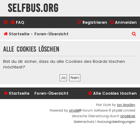
selfbus.org
FAQ
Registrieren
Anmelden
S
Startseite
Foren-Übersicht
u
Alle Cookies löschen
c
h
Bist du dir sicher, dass du alle Cookies des Boards löschen
e
möchtest?
Startseite
Foren-Übersicht
Alle Cookies löschen
Flat Style by
Ian Bradley
Powered by
phpBB
® Forum Software © phpBB Limited
Deutsche Übersetzung durch
phpBB.de
Datenschutz
|
Nutzungsbedingungen