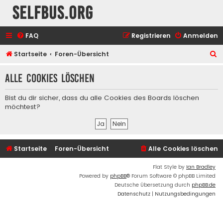
selfbus.org
FAQ
Registrieren
Anmelden
S
Startseite
Foren-Übersicht
u
Alle Cookies löschen
c
h
Bist du dir sicher, dass du alle Cookies des Boards löschen
e
möchtest?
Startseite
Foren-Übersicht
Alle Cookies löschen
Flat Style by
Ian Bradley
Powered by
phpBB
® Forum Software © phpBB Limited
Deutsche Übersetzung durch
phpBB.de
Datenschutz
|
Nutzungsbedingungen