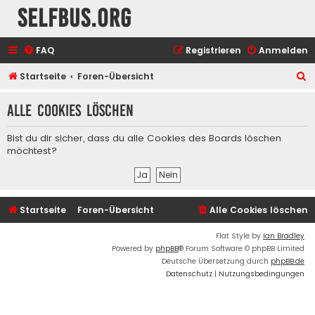
selfbus.org
FAQ
Registrieren
Anmelden
S
Startseite
Foren-Übersicht
u
Alle Cookies löschen
c
h
Bist du dir sicher, dass du alle Cookies des Boards löschen
e
möchtest?
Startseite
Foren-Übersicht
Alle Cookies löschen
Flat Style by
Ian Bradley
Powered by
phpBB
® Forum Software © phpBB Limited
Deutsche Übersetzung durch
phpBB.de
Datenschutz
|
Nutzungsbedingungen