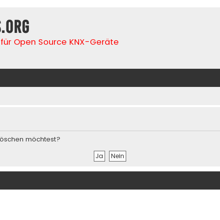
s.org
für Open Source KNX-Geräte
s löschen möchtest?