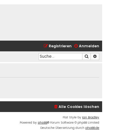
Registrieren
Anmelden
Suche
Erweiterte Suche
Alle Cookies löschen
Flat Style by
Ian Bradley
Powered by
phpBB
® Forum Software © phpBB Limited
Deutsche Übersetzung durch
phpBB.de