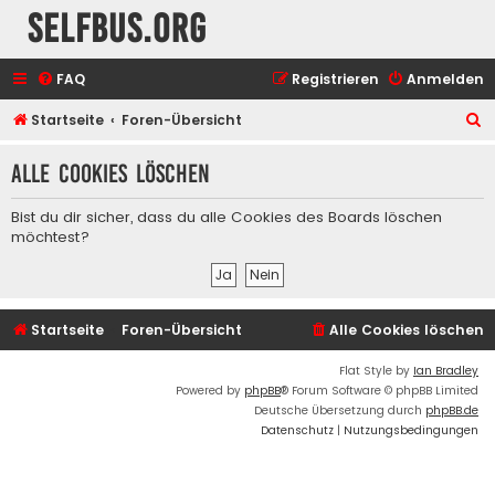
selfbus.org
FAQ
Registrieren
Anmelden
S
Startseite
Foren-Übersicht
u
Alle Cookies löschen
c
h
Bist du dir sicher, dass du alle Cookies des Boards löschen
e
möchtest?
Startseite
Foren-Übersicht
Alle Cookies löschen
Flat Style by
Ian Bradley
Powered by
phpBB
® Forum Software © phpBB Limited
Deutsche Übersetzung durch
phpBB.de
Datenschutz
|
Nutzungsbedingungen