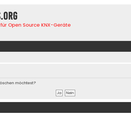
s.org
für Open Source KNX-Geräte
s löschen möchtest?