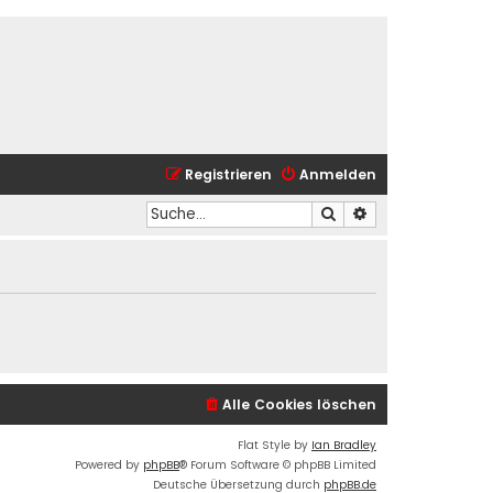
Registrieren
Anmelden
Suche
Erweiterte Suche
Alle Cookies löschen
Flat Style by
Ian Bradley
Powered by
phpBB
® Forum Software © phpBB Limited
Deutsche Übersetzung durch
phpBB.de