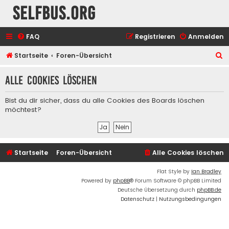
selfbus.org
FAQ
Registrieren
Anmelden
S
Startseite
Foren-Übersicht
u
Alle Cookies löschen
c
h
Bist du dir sicher, dass du alle Cookies des Boards löschen
e
möchtest?
Startseite
Foren-Übersicht
Alle Cookies löschen
Flat Style by
Ian Bradley
Powered by
phpBB
® Forum Software © phpBB Limited
Deutsche Übersetzung durch
phpBB.de
Datenschutz
|
Nutzungsbedingungen