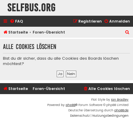
selfbus.org
FAQ
Registrieren
Anmelden
S
Startseite
Foren-Übersicht
u
Alle Cookies löschen
c
h
Bist du dir sicher, dass du alle Cookies des Boards löschen
e
möchtest?
Startseite
Foren-Übersicht
Alle Cookies löschen
Flat Style by
Ian Bradley
Powered by
phpBB
® Forum Software © phpBB Limited
Deutsche Übersetzung durch
phpBB.de
Datenschutz
|
Nutzungsbedingungen