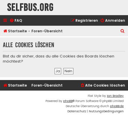
selfbus.org
FAQ
Registrieren
Anmelden
S
Startseite
Foren-Übersicht
u
Alle Cookies löschen
c
h
Bist du dir sicher, dass du alle Cookies des Boards löschen
e
möchtest?
Startseite
Foren-Übersicht
Alle Cookies löschen
Flat Style by
Ian Bradley
Powered by
phpBB
® Forum Software © phpBB Limited
Deutsche Übersetzung durch
phpBB.de
Datenschutz
|
Nutzungsbedingungen