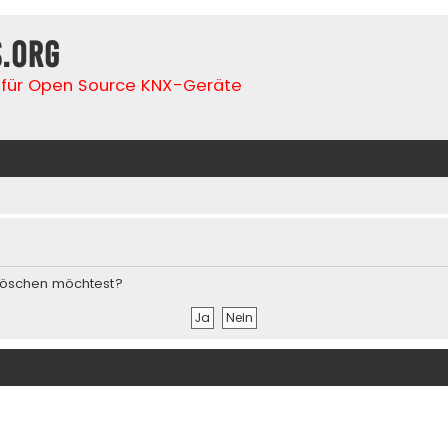
s.org
für Open Source KNX-Geräte
s löschen möchtest?