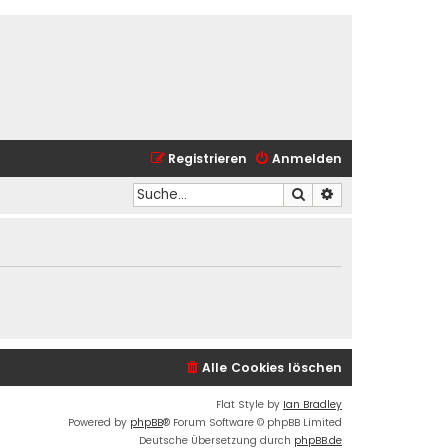
Registrieren
Anmelden
Suche
Erweiterte Suche
Alle Cookies löschen
Flat Style by
Ian Bradley
Powered by
phpBB
® Forum Software © phpBB Limited
Deutsche Übersetzung durch
phpBB.de