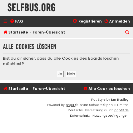
selfbus.org
FAQ
Registrieren
Anmelden
S
Startseite
Foren-Übersicht
u
Alle Cookies löschen
c
h
Bist du dir sicher, dass du alle Cookies des Boards löschen
e
möchtest?
Startseite
Foren-Übersicht
Alle Cookies löschen
Flat Style by
Ian Bradley
Powered by
phpBB
® Forum Software © phpBB Limited
Deutsche Übersetzung durch
phpBB.de
Datenschutz
|
Nutzungsbedingungen