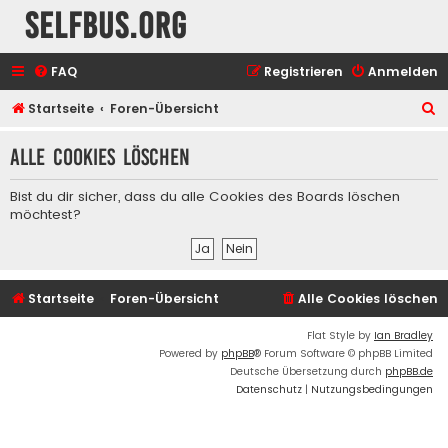
selfbus.org
FAQ
Registrieren
Anmelden
S
Startseite
Foren-Übersicht
u
Alle Cookies löschen
c
h
Bist du dir sicher, dass du alle Cookies des Boards löschen
e
möchtest?
Startseite
Foren-Übersicht
Alle Cookies löschen
Flat Style by
Ian Bradley
Powered by
phpBB
® Forum Software © phpBB Limited
Deutsche Übersetzung durch
phpBB.de
Datenschutz
|
Nutzungsbedingungen