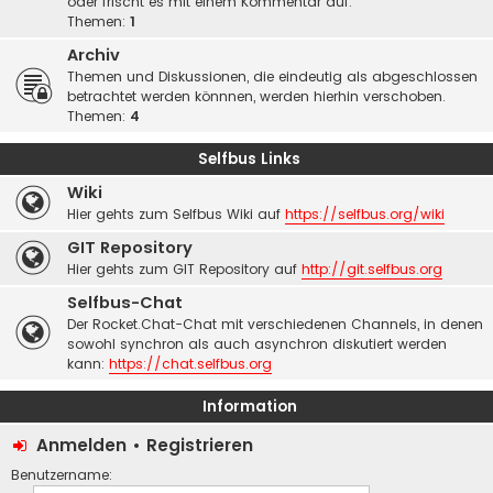
oder frischt es mit einem Kommentar auf.
Themen:
1
Archiv
Themen und Diskussionen, die eindeutig als abgeschlossen
betrachtet werden könnnen, werden hierhin verschoben.
Themen:
4
Selfbus Links
Wiki
Hier gehts zum Selfbus Wiki auf
https://selfbus.org/wiki
GIT Repository
Hier gehts zum GIT Repository auf
http://git.selfbus.org
Selfbus-Chat
Der Rocket.Chat-Chat mit verschiedenen Channels, in denen
sowohl synchron als auch asynchron diskutiert werden
kann:
https://chat.selfbus.org
Information
Anmelden
•
Registrieren
Benutzername: