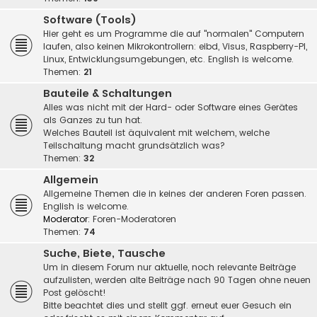
Software (Tools)
Hier geht es um Programme die auf "normalen" Computern
laufen, also keinen Mikrokontrollern: eibd, Visus, Raspberry-PI,
Linux, Entwicklungsumgebungen, etc. English is welcome.
Themen:
21
Bauteile & Schaltungen
Alles was nicht mit der Hard- oder Software eines Gerätes
als Ganzes zu tun hat.
Welches Bauteil ist äquivalent mit welchem, welche
Teilschaltung macht grundsätzlich was?
Themen:
32
Allgemein
Allgemeine Themen die in keines der anderen Foren passen.
English is welcome.
Moderator:
Foren-Moderatoren
Themen:
74
Suche, Biete, Tausche
Um in diesem Forum nur aktuelle, noch relevante Beiträge
aufzulisten, werden alte Beiträge nach 90 Tagen ohne neuen
Post gelöscht!
Bitte beachtet dies und stellt ggf. erneut euer Gesuch ein