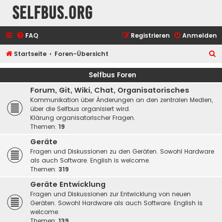
selfbus.org
FAQ
Registrieren
Anmelden
S
Startseite
Foren-Übersicht
u
Selfbus Foren
c
Forum, Git, Wiki, Chat, Organisatorisches
h
Kommunikation über Änderungen an den zentralen Medien,
e
über die Selfbus organisiert wird.
Klärung organisatorischer Fragen.
Themen:
19
Geräte
Fragen und Diskussionen zu den Geräten. Sowohl Hardware
als auch Software. English is welcome.
Themen:
319
Geräte Entwicklung
Fragen und Diskussionen zur Entwicklung von neuen
Geräten. Sowohl Hardware als auch Software. English is
welcome.
Themen:
139