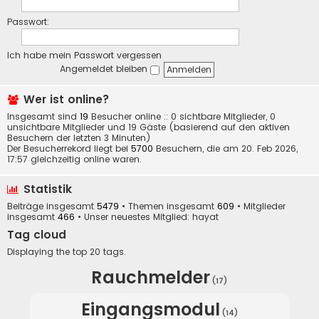
Passwort:
Ich habe mein Passwort vergessen
Angemeldet bleiben
Wer ist online?
Insgesamt sind
19
Besucher online :: 0 sichtbare Mitglieder, 0
unsichtbare Mitglieder und 19 Gäste (basierend auf den aktiven
Besuchern der letzten 3 Minuten)
Der Besucherrekord liegt bei
5700
Besuchern, die am 20. Feb 2026,
17:57 gleichzeitig online waren.
Statistik
Beiträge insgesamt
5479
• Themen insgesamt
609
• Mitglieder
insgesamt
466
• Unser neuestes Mitglied:
hayat
Tag cloud
Displaying the top 20 tags.
Rauchmelder
(17)
Eingangsmodul
(14)