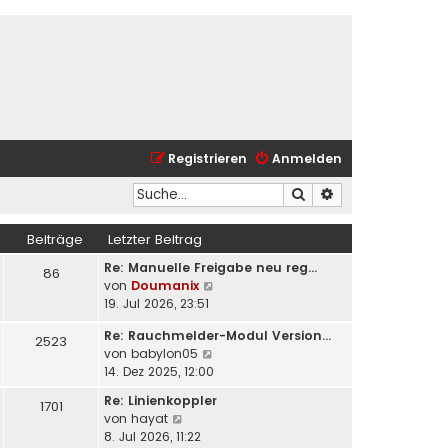
Registrieren
Anmelden
Suche
Erweiterte Suche
Beiträge
Letzter Beitrag
Re: Manuelle Freigabe neu reg…
86
N
von
Doumanix
e
19. Jul 2026, 23:51
u
Re: Rauchmelder-Modul Version…
e
2523
N
von
babylon05
s
e
14. Dez 2025, 12:00
t
u
e
Re: Linienkoppler
1701
e
r
N
von
hayat
s
B
e
8. Jul 2026, 11:22
t
e