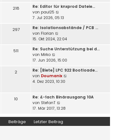
u
e
i
Re: Editor für knxprod Dateie…
e
218
r
t
N
von
paul25
s
B
r
e
7. Jul 2026, 05:13
t
e
a
u
e
i
Re: Isolationsabstände / PCB …
g
e
297
r
t
N
von
Florian
s
B
r
e
15. Okt 2024, 22:04
t
e
a
u
e
i
Re: Suche Unterstützung bei d…
g
e
511
r
t
N
von
Mirko
s
B
r
e
17. Jun 2026, 15:00
t
e
a
u
e
i
g
Re: [Biete] LPC 922 Bootloade…
e
2
r
t
N
von
Doumanix
s
B
r
e
4. Dez 2023, 10:30
t
e
a
u
e
i
g
e
r
t
Re: &-fach Binärausgang 10A
s
10
B
r
N
von
StefanT
t
e
a
e
17. Mär 2017, 13:28
e
i
g
u
r
t
e
B
Beiträge
Letzter Beitrag
r
s
e
a
t
i
g
e
t