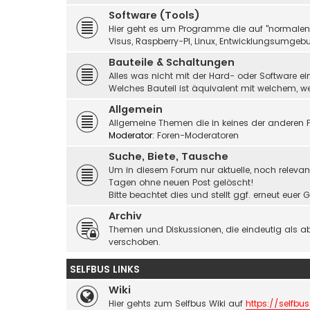
Software (Tools)
Hier geht es um Programme die auf "normalen" 
Visus, Raspberry-PI, Linux, Entwicklungsumgebu
Bauteile & Schaltungen
Alles was nicht mit der Hard- oder Software ei
Welches Bauteil ist äquivalent mit welchem, 
Allgemein
Allgemeine Themen die in keines der anderen F
Moderator:
Foren-Moderatoren
Suche, Biete, Tausche
Um in diesem Forum nur aktuelle, noch relevant
Tagen ohne neuen Post gelöscht!
Bitte beachtet dies und stellt ggf. erneut eue
Archiv
Themen und Diskussionen, die eindeutig als a
verschoben.
SELFBUS LINKS
Wiki
Hier gehts zum Selfbus Wiki auf
https://selfbus