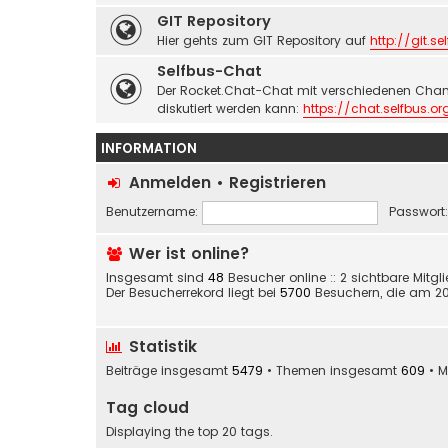
GIT Repository
Hier gehts zum GIT Repository auf
http://git.se
Selfbus-Chat
Der Rocket.Chat-Chat mit verschiedenen Chan
diskutiert werden kann:
https://chat.selfbus.or
INFORMATION
Anmelden
•
Registrieren
Benutzername:
Passwort:
Wer ist online?
Insgesamt sind
48
Besucher online :: 2 sichtbare Mitg
Der Besucherrekord liegt bei
5700
Besuchern, die am 20. 
Statistik
Beiträge insgesamt
5479
• Themen insgesamt
609
• M
Tag cloud
Displaying the top 20 tags.