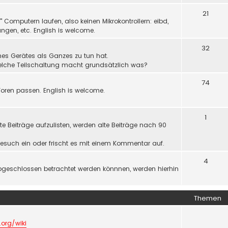
21
Computern laufen, also keinen Mikrokontrollern: eibd,
ngen, etc. English is welcome.
32
nes Gerätes als Ganzes zu tun hat.
welche Teilschaltung macht grundsätzlich was?
74
oren passen. English is welcome.
1
e Beiträge aufzulisten, werden alte Beiträge nach 90
r Gesuch ein oder frischt es mit einem Kommentar auf.
4
bgeschlossen betrachtet werden könnnen, werden hierhin
Themen
.org/wiki