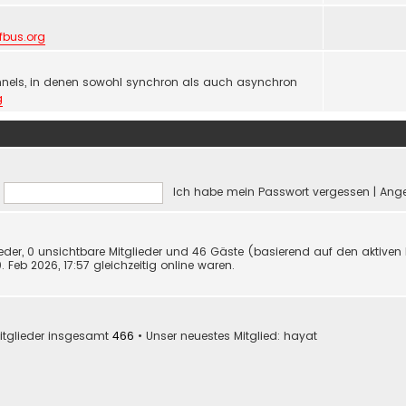
lfbus.org
nels, in denen sowohl synchron als auch asynchron
g
Ich habe mein Passwort vergessen
|
Ange
lieder, 0 unsichtbare Mitglieder und 46 Gäste (basierend auf den aktiven
Feb 2026, 17:57 gleichzeitig online waren.
itglieder insgesamt
466
• Unser neuestes Mitglied:
hayat