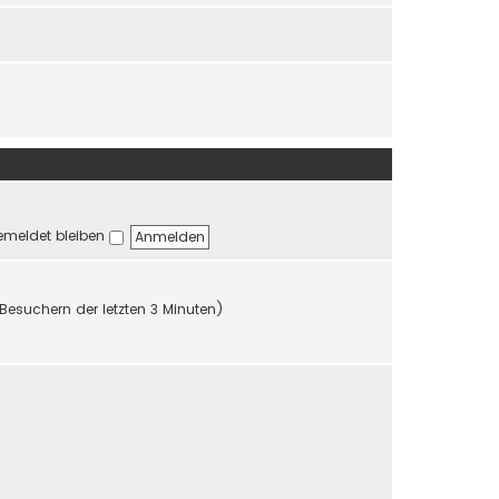
r
r
B
a
e
g
i
t
r
a
g
meldet bleiben
 Besuchern der letzten 3 Minuten)