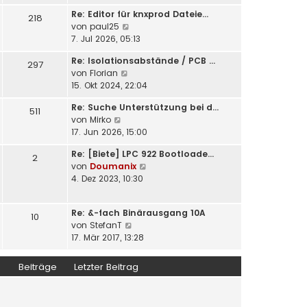
u
e
i
Re: Editor für knxprod Dateie…
e
218
r
t
N
von
paul25
s
B
r
e
7. Jul 2026, 05:13
t
e
a
u
e
i
Re: Isolationsabstände / PCB …
g
e
297
r
t
N
von
Florian
s
B
r
e
15. Okt 2024, 22:04
t
e
a
u
e
i
Re: Suche Unterstützung bei d…
g
e
511
r
t
N
von
Mirko
s
B
r
e
17. Jun 2026, 15:00
t
e
a
u
e
i
g
Re: [Biete] LPC 922 Bootloade…
e
2
r
t
N
von
Doumanix
s
B
r
e
4. Dez 2023, 10:30
t
e
a
u
e
i
g
e
r
t
Re: &-fach Binärausgang 10A
s
10
B
r
N
von
StefanT
t
e
a
e
17. Mär 2017, 13:28
e
i
g
u
r
t
e
B
Beiträge
Letzter Beitrag
r
s
e
a
t
i
g
e
t