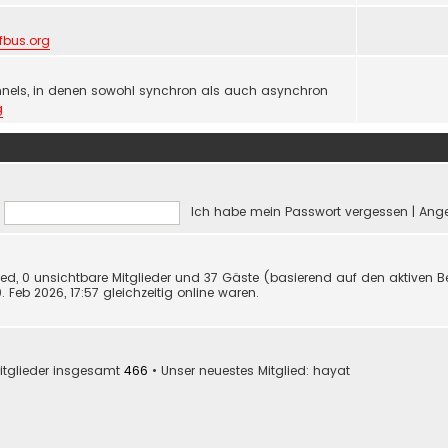
lfbus.org
nels, in denen sowohl synchron als auch asynchron
g
Ich habe mein Passwort vergessen
|
Ange
lied, 0 unsichtbare Mitglieder und 37 Gäste (basierend auf den aktiven B
Feb 2026, 17:57 gleichzeitig online waren.
itglieder insgesamt
466
• Unser neuestes Mitglied:
hayat