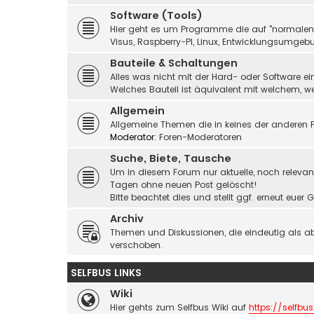
Software (Tools)
Hier geht es um Programme die auf "normalen" 
Visus, Raspberry-PI, Linux, Entwicklungsumgebu
Bauteile & Schaltungen
Alles was nicht mit der Hard- oder Software ei
Welches Bauteil ist äquivalent mit welchem, 
Allgemein
Allgemeine Themen die in keines der anderen F
Moderator:
Foren-Moderatoren
Suche, Biete, Tausche
Um in diesem Forum nur aktuelle, noch relevant
Tagen ohne neuen Post gelöscht!
Bitte beachtet dies und stellt ggf. erneut eue
Archiv
Themen und Diskussionen, die eindeutig als a
verschoben.
SELFBUS LINKS
Wiki
Hier gehts zum Selfbus Wiki auf
https://selfbus