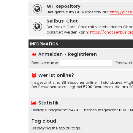
GIT Repository
Hier gehts zum GIT Repository auf
http://git.se
Selfbus-Chat
Der Rocket.Chat-Chat mit verschiedenen Chan
diskutiert werden kann:
https://chat.selfbus.or
INFORMATION
Anmelden
•
Registrieren
Benutzername:
Passwort:
Wer ist online?
Insgesamt sind
38
Besucher online :: 1 sichtbares Mitg
Der Besucherrekord liegt bei
5700
Besuchern, die am 20. 
Statistik
Beiträge insgesamt
5479
• Themen insgesamt
609
• M
Tag cloud
Displaying the top 20 tags.