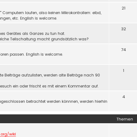
21
Computern laufen, also keinen Mikrokontrollern: eibd,
ngen, etc. English is welcome.
32
nes Gerätes als Ganzes zu tun hat.
welche Teilschaltung macht grundsätzlich was?
74
oren passen. English is welcome.
1
e Beiträge aufzulisten, werden alte Beiträge nach 90
r Gesuch ein oder frischt es mit einem Kommentar auf.
4
bgeschlossen betrachtet werden könnnen, werden hierhin
Themen
.org/wiki