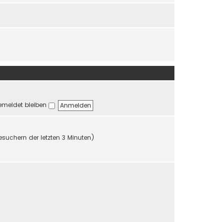
r
r
B
a
e
g
i
t
r
a
g
meldet bleiben
esuchern der letzten 3 Minuten)