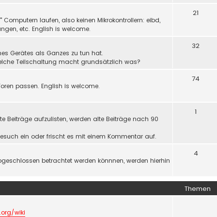
21
Computern laufen, also keinen Mikrokontrollern: eibd,
ngen, etc. English is welcome.
32
nes Gerätes als Ganzes zu tun hat.
welche Teilschaltung macht grundsätzlich was?
74
oren passen. English is welcome.
1
e Beiträge aufzulisten, werden alte Beiträge nach 90
r Gesuch ein oder frischt es mit einem Kommentar auf.
4
bgeschlossen betrachtet werden könnnen, werden hierhin
Themen
.org/wiki