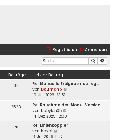
Registrieren
Anmelden
Suche
Erweiterte Suche
Beiträge
Letzter Beitrag
Re: Manuelle Freigabe neu reg…
86
N
von
Doumanix
e
19. Jul 2026, 23:51
u
Re: Rauchmelder-Modul Version…
e
2523
N
von
babylon05
s
e
14. Dez 2025, 12:00
t
u
e
Re: Linienkoppler
1701
e
r
N
von
hayat
s
B
e
8. Jul 2026, 11:22
t
e