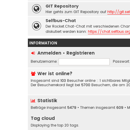
GIT Repository
Hier gehts zum GIT Repository auf
http://git.se
Selfbus-Chat
Der Rocket.Chat-Chat mit verschiedenen Chan
diskutiert werden kann:
https://chat.selfbus.or
INFORMATION
Anmelden
•
Registrieren
Benutzername:
Passwort:
Wer ist online?
Insgesamt sind
103
Besucher online :: 1 sichtbares Mit
Der Besucherrekord liegt bei
5700
Besuchern, die am 20. 
Statistik
Beiträge insgesamt
5479
• Themen insgesamt
609
• M
Tag cloud
Displaying the top 20 tags.