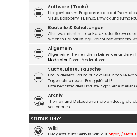
Software (Tools)
Hier geht es um Programme die auf "normalen" 
Visus, Raspberry-PI, Linux, Entwicklungsumgebu
Bauteile & Schaltungen
Alles was nicht mit der Hard- oder Software ei
Welches Bauteil ist äquivalent mit welchem, 
Allgemein
Allgemeine Themen die in keines der anderen F
Moderator:
Foren-Moderatoren
Suche, Biete, Tausche
Um in diesem Forum nur aktuelle, noch relevant
Tagen ohne neuen Post gelöscht!
Bitte beachtet dies und stellt ggf. erneut eue
Archiv
Themen und Diskussionen, die eindeutig als a
verschoben.
SELFBUS LINKS
Wiki
Hier gehts zum Selfbus Wiki auf
https://selfbus