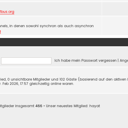
lfbus.org
nels, in denen sowohl synchron als auch asynchron
g
Ich habe mein Passwort vergessen
|
Ange
glied, 0 unsichtbare Mitglieder und 102 Gäste (basierend auf den aktiven
Feb 2026, 17:57 gleichzeitig online waren.
itglieder insgesamt
466
• Unser neuestes Mitglied:
hayat