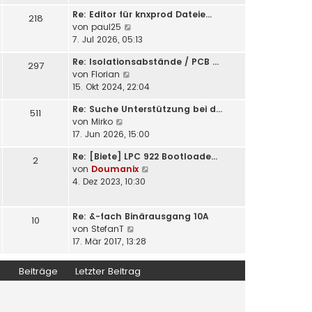
u
e
i
Re: Editor für knxprod Dateie…
e
218
r
t
N
von
paul25
s
B
r
e
7. Jul 2026, 05:13
t
e
a
u
e
i
Re: Isolationsabstände / PCB …
g
e
297
r
t
N
von
Florian
s
B
r
e
15. Okt 2024, 22:04
t
e
a
u
e
i
Re: Suche Unterstützung bei d…
g
e
511
r
t
N
von
Mirko
s
B
r
e
17. Jun 2026, 15:00
t
e
a
u
e
i
g
Re: [Biete] LPC 922 Bootloade…
e
2
r
t
N
von
Doumanix
s
B
r
e
4. Dez 2023, 10:30
t
e
a
u
e
i
g
e
r
t
Re: &-fach Binärausgang 10A
s
10
B
r
N
von
StefanT
t
e
a
e
17. Mär 2017, 13:28
e
i
g
u
r
t
e
B
Beiträge
Letzter Beitrag
r
s
e
a
t
i
g
e
t