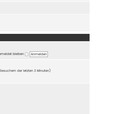
r
r
B
a
e
g
i
t
r
a
g
meldet bleiben
 Besuchern der letzten 3 Minuten)