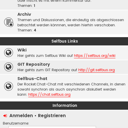
oder frischt es mit einem Kommentar auf.
Themen:
1
Archiv
Themen und Diskussionen, die eindeutig als abgeschlossen
betrachtet werden könnnen, werden hierhin verschoben.
Themen:
4
Selfbus Links
Wiki
Hier gehts zum Selfbus Wiki auf
https://selfbus.org/wiki
GIT Repository
Hier gehts zum GIT Repository auf
http://git.selfbus.org
Selfbus-Chat
Der Rocket.Chat-Chat mit verschiedenen Channels, in denen
sowohl synchron als auch asynchron diskutiert werden
kann:
https://chat.selfbus.org
Information
Anmelden
•
Registrieren
Benutzername: