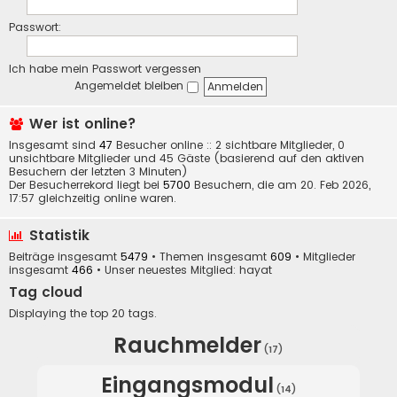
Passwort:
Ich habe mein Passwort vergessen
Angemeldet bleiben
Wer ist online?
Insgesamt sind
47
Besucher online :: 2 sichtbare Mitglieder, 0
unsichtbare Mitglieder und 45 Gäste (basierend auf den aktiven
Besuchern der letzten 3 Minuten)
Der Besucherrekord liegt bei
5700
Besuchern, die am 20. Feb 2026,
17:57 gleichzeitig online waren.
Statistik
Beiträge insgesamt
5479
• Themen insgesamt
609
• Mitglieder
insgesamt
466
• Unser neuestes Mitglied:
hayat
Tag cloud
Displaying the top 20 tags.
Rauchmelder
(17)
Eingangsmodul
(14)