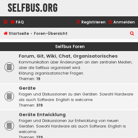
selfbus.org
FAQ
Registrieren
Anmelden
S
Startseite
Foren-Übersicht
u
Selfbus Foren
c
Forum, Git, Wiki, Chat, Organisatorisches
h
Kommunikation über Änderungen an den zentralen Medien,
e
über die Selfbus organisiert wird.
Klärung organisatorischer Fragen.
Themen:
19
Geräte
Fragen und Diskussionen zu den Geräten. Sowohl Hardware
als auch Software. English is welcome.
Themen:
319
Geräte Entwicklung
Fragen und Diskussionen zur Entwicklung von neuen
Geräten. Sowohl Hardware als auch Software. English is
welcome.
Themen:
139