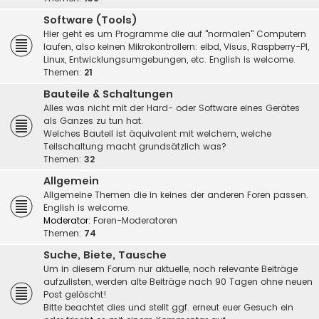
Software (Tools)
Hier geht es um Programme die auf "normalen" Computern
laufen, also keinen Mikrokontrollern: eibd, Visus, Raspberry-PI,
Linux, Entwicklungsumgebungen, etc. English is welcome.
Themen:
21
Bauteile & Schaltungen
Alles was nicht mit der Hard- oder Software eines Gerätes
als Ganzes zu tun hat.
Welches Bauteil ist äquivalent mit welchem, welche
Teilschaltung macht grundsätzlich was?
Themen:
32
Allgemein
Allgemeine Themen die in keines der anderen Foren passen.
English is welcome.
Moderator:
Foren-Moderatoren
Themen:
74
Suche, Biete, Tausche
Um in diesem Forum nur aktuelle, noch relevante Beiträge
aufzulisten, werden alte Beiträge nach 90 Tagen ohne neuen
Post gelöscht!
Bitte beachtet dies und stellt ggf. erneut euer Gesuch ein