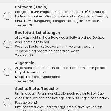
Software (Tools)
Hier geht es um Programme die auf "normalen" Computern
laufen, also keinen Mikrokontrollern: eibd, Visus, Raspberry-PI,
Linux, Entwicklungsumgebungen, etc. English is welcome.
Themen:
21
Bauteile & Schaltungen
Alles was nicht mit der Hard- oder Software eines Gerätes
als Ganzes zu tun hat.
Welches Bauteil ist äquivalent mit welchem, welche
Teilschaltung macht grundsätzlich was?
Themen:
32
Allgemein
Allgemeine Themen die in keines der anderen Foren passen.
English is welcome.
Moderator:
Foren-Moderatoren
Themen:
74
Suche, Biete, Tausche
Um in diesem Forum nur aktuelle, noch relevante Beiträge
aufzulisten, werden alte Beiträge nach 90 Tagen ohne neuen
Post gelöscht!
Bitte beachtet dies und stellt ggf. erneut euer Gesuch ein