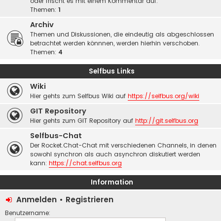
oder frischt es mit einem Kommentar auf.
Themen:
1
Archiv
Themen und Diskussionen, die eindeutig als abgeschlossen
betrachtet werden könnnen, werden hierhin verschoben.
Themen:
4
Selfbus Links
Wiki
Hier gehts zum Selfbus Wiki auf
https://selfbus.org/wiki
GIT Repository
Hier gehts zum GIT Repository auf
http://git.selfbus.org
Selfbus-Chat
Der Rocket.Chat-Chat mit verschiedenen Channels, in denen
sowohl synchron als auch asynchron diskutiert werden
kann:
https://chat.selfbus.org
Information
Anmelden
•
Registrieren
Benutzername: