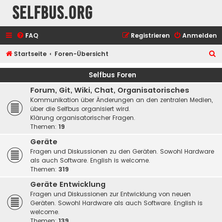
selfbus.org
FAQ
Registrieren
Anmelden
S
Startseite
Foren-Übersicht
u
Selfbus Foren
c
Forum, Git, Wiki, Chat, Organisatorisches
h
Kommunikation über Änderungen an den zentralen Medien,
e
über die Selfbus organisiert wird.
Klärung organisatorischer Fragen.
Themen:
19
Geräte
Fragen und Diskussionen zu den Geräten. Sowohl Hardware
als auch Software. English is welcome.
Themen:
319
Geräte Entwicklung
Fragen und Diskussionen zur Entwicklung von neuen
Geräten. Sowohl Hardware als auch Software. English is
welcome.
Themen:
139