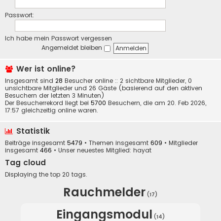
Passwort:
Ich habe mein Passwort vergessen
Angemeldet bleiben
Wer ist online?
Insgesamt sind
28
Besucher online :: 2 sichtbare Mitglieder, 0
unsichtbare Mitglieder und 26 Gäste (basierend auf den aktiven
Besuchern der letzten 3 Minuten)
Der Besucherrekord liegt bei
5700
Besuchern, die am 20. Feb 2026,
17:57 gleichzeitig online waren.
Statistik
Beiträge insgesamt
5479
• Themen insgesamt
609
• Mitglieder
insgesamt
466
• Unser neuestes Mitglied:
hayat
Tag cloud
Displaying the top 20 tags.
Rauchmelder
(17)
Eingangsmodul
(14)