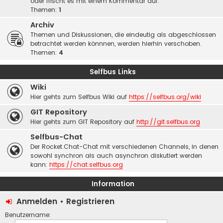
oder frischt es mit einem Kommentar auf.
Themen:
1
Archiv
Themen und Diskussionen, die eindeutig als abgeschlossen
betrachtet werden könnnen, werden hierhin verschoben.
Themen:
4
Selfbus Links
Wiki
Hier gehts zum Selfbus Wiki auf
https://selfbus.org/wiki
GIT Repository
Hier gehts zum GIT Repository auf
http://git.selfbus.org
Selfbus-Chat
Der Rocket.Chat-Chat mit verschiedenen Channels, in denen
sowohl synchron als auch asynchron diskutiert werden
kann:
https://chat.selfbus.org
Information
Anmelden
•
Registrieren
Benutzername: