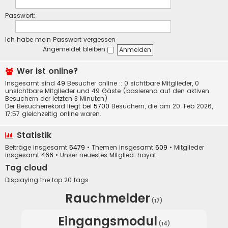
Passwort:
Ich habe mein Passwort vergessen
Angemeldet bleiben
Wer ist online?
Insgesamt sind
49
Besucher online :: 0 sichtbare Mitglieder, 0
unsichtbare Mitglieder und 49 Gäste (basierend auf den aktiven
Besuchern der letzten 3 Minuten)
Der Besucherrekord liegt bei
5700
Besuchern, die am 20. Feb 2026,
17:57 gleichzeitig online waren.
Statistik
Beiträge insgesamt
5479
• Themen insgesamt
609
• Mitglieder
insgesamt
466
• Unser neuestes Mitglied:
hayat
Tag cloud
Displaying the top 20 tags.
Rauchmelder
(17)
Eingangsmodul
(14)