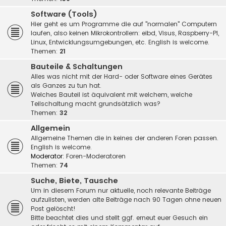
Software (Tools)
Hier geht es um Programme die auf "normalen" Computern
laufen, also keinen Mikrokontrollern: eibd, Visus, Raspberry-PI,
Linux, Entwicklungsumgebungen, etc. English is welcome.
Themen:
21
Bauteile & Schaltungen
Alles was nicht mit der Hard- oder Software eines Gerätes
als Ganzes zu tun hat.
Welches Bauteil ist äquivalent mit welchem, welche
Teilschaltung macht grundsätzlich was?
Themen:
32
Allgemein
Allgemeine Themen die in keines der anderen Foren passen.
English is welcome.
Moderator:
Foren-Moderatoren
Themen:
74
Suche, Biete, Tausche
Um in diesem Forum nur aktuelle, noch relevante Beiträge
aufzulisten, werden alte Beiträge nach 90 Tagen ohne neuen
Post gelöscht!
Bitte beachtet dies und stellt ggf. erneut euer Gesuch ein