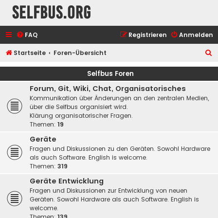
selfbus.org
FAQ
Registrieren
Anmelden
S
Startseite
Foren-Übersicht
u
Selfbus Foren
c
Forum, Git, Wiki, Chat, Organisatorisches
h
Kommunikation über Änderungen an den zentralen Medien,
e
über die Selfbus organisiert wird.
Klärung organisatorischer Fragen.
Themen:
19
Geräte
Fragen und Diskussionen zu den Geräten. Sowohl Hardware
als auch Software. English is welcome.
Themen:
319
Geräte Entwicklung
Fragen und Diskussionen zur Entwicklung von neuen
Geräten. Sowohl Hardware als auch Software. English is
welcome.
Themen:
139