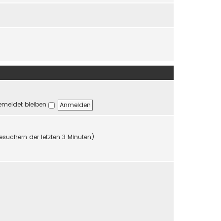
r
r
B
a
e
g
i
t
r
a
g
meldet bleiben
esuchern der letzten 3 Minuten)