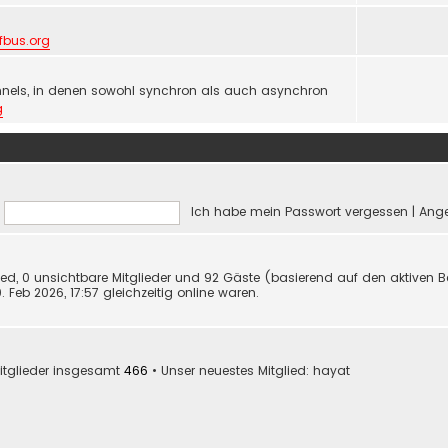
lfbus.org
nels, in denen sowohl synchron als auch asynchron
g
Ich habe mein Passwort vergessen
|
Ange
lied, 0 unsichtbare Mitglieder und 92 Gäste (basierend auf den aktiven B
Feb 2026, 17:57 gleichzeitig online waren.
itglieder insgesamt
466
• Unser neuestes Mitglied:
hayat