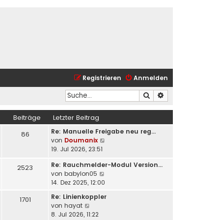
Registrieren
Anmelden
Suche
Erweiterte Suche
Beiträge
Letzter Beitrag
Re: Manuelle Freigabe neu reg…
86
N
von
Doumanix
e
19. Jul 2026, 23:51
u
Re: Rauchmelder-Modul Version…
e
2523
N
von
babylon05
s
e
14. Dez 2025, 12:00
t
u
e
Re: Linienkoppler
1701
e
r
N
von
hayat
s
B
e
8. Jul 2026, 11:22
t
e