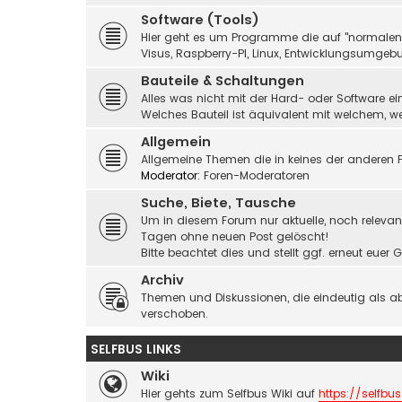
Software (Tools)
Hier geht es um Programme die auf "normalen" 
Visus, Raspberry-PI, Linux, Entwicklungsumgebu
Bauteile & Schaltungen
Alles was nicht mit der Hard- oder Software ei
Welches Bauteil ist äquivalent mit welchem, 
Allgemein
Allgemeine Themen die in keines der anderen F
Moderator:
Foren-Moderatoren
Suche, Biete, Tausche
Um in diesem Forum nur aktuelle, noch relevant
Tagen ohne neuen Post gelöscht!
Bitte beachtet dies und stellt ggf. erneut eue
Archiv
Themen und Diskussionen, die eindeutig als a
verschoben.
SELFBUS LINKS
Wiki
Hier gehts zum Selfbus Wiki auf
https://selfbus