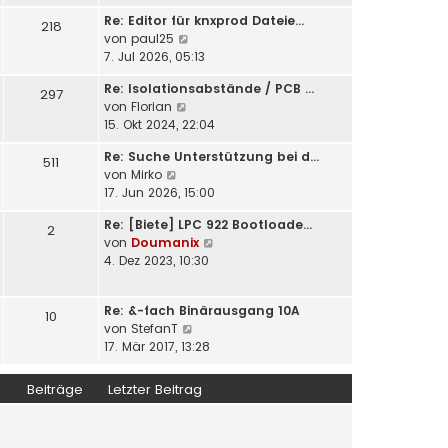
u
e
i
Re: Editor für knxprod Dateie…
e
218
r
t
N
von
paul25
s
B
r
e
7. Jul 2026, 05:13
t
e
a
u
e
i
Re: Isolationsabstände / PCB …
g
e
297
r
t
N
von
Florian
s
B
r
e
15. Okt 2024, 22:04
t
e
a
u
e
i
Re: Suche Unterstützung bei d…
g
e
511
r
t
N
von
Mirko
s
B
r
e
17. Jun 2026, 15:00
t
e
a
u
e
i
g
Re: [Biete] LPC 922 Bootloade…
e
2
r
t
N
von
Doumanix
s
B
r
e
4. Dez 2023, 10:30
t
e
a
u
e
i
g
e
r
t
Re: &-fach Binärausgang 10A
s
10
B
r
N
von
StefanT
t
e
a
e
17. Mär 2017, 13:28
e
i
g
u
r
t
e
B
Beiträge
Letzter Beitrag
r
s
e
a
t
i
g
e
t