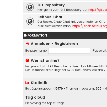
GIT Repository
Hier gehts zum GIT Repository auf
http://git.se
Selfbus-Chat
Der Rocket.Chat-Chat mit verschiedenen Chan
diskutiert werden kann:
https://chat.selfbus.or
INFORMATION
Anmelden
•
Registrieren
Benutzername:
Passwort:
Wer ist online?
Insgesamt sind
93
Besucher online :: 1 sichtbares Mitg
Der Besucherrekord liegt bei
5700
Besuchern, die am 20. 
Statistik
Beiträge insgesamt
5479
• Themen insgesamt
609
• M
Tag cloud
Displaying the top 20 tags.