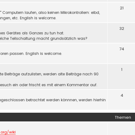
21
Computern laufen, also keinen Mikrokontrollern: eibd,
ngen, etc. English is welcome.
32
nes Gerätes als Ganzes zu tun hat.
welche Teilschaltung macht grundsätzlich was?
74
oren passen. English is welcome.
1
e Beiträge aufzulisten, werden alte Beiträge nach 90
r Gesuch ein oder frischt es mit einem Kommentar auf.
4
bgeschlossen betrachtet werden könnnen, werden hierhin
Themen
.org/wiki