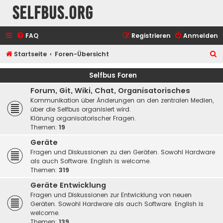
selfbus.org
FAQ
Registrieren
Anmelden
S
Startseite
Foren-Übersicht
u
Selfbus Foren
c
Forum, Git, Wiki, Chat, Organisatorisches
h
Kommunikation über Änderungen an den zentralen Medien,
e
über die Selfbus organisiert wird.
Klärung organisatorischer Fragen.
Themen:
19
Geräte
Fragen und Diskussionen zu den Geräten. Sowohl Hardware
als auch Software. English is welcome.
Themen:
319
Geräte Entwicklung
Fragen und Diskussionen zur Entwicklung von neuen
Geräten. Sowohl Hardware als auch Software. English is
welcome.
Themen:
139