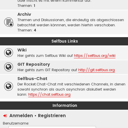
oder frischt es mit einem Kommentar auf.
Themen:
1
Archiv
Themen und Diskussionen, die eindeutig als abgeschlossen
betrachtet werden könnnen, werden hierhin verschoben.
Themen:
4
Selfbus Links
Wiki
Hier gehts zum Selfbus Wiki auf
https://selfbus.org/wiki
GIT Repository
Hier gehts zum GIT Repository auf
http://git.selfbus.org
Selfbus-Chat
Der Rocket.Chat-Chat mit verschiedenen Channels, in denen
sowohl synchron als auch asynchron diskutiert werden
kann:
https://chat.selfbus.org
Information
Anmelden
•
Registrieren
Benutzername: