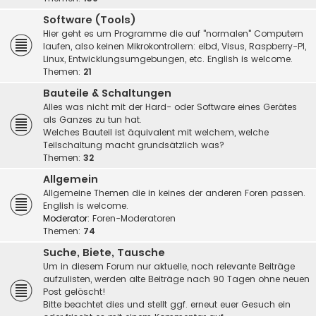
Software (Tools)
Hier geht es um Programme die auf "normalen" Computern
laufen, also keinen Mikrokontrollern: eibd, Visus, Raspberry-PI,
Linux, Entwicklungsumgebungen, etc. English is welcome.
Themen:
21
Bauteile & Schaltungen
Alles was nicht mit der Hard- oder Software eines Gerätes
als Ganzes zu tun hat.
Welches Bauteil ist äquivalent mit welchem, welche
Teilschaltung macht grundsätzlich was?
Themen:
32
Allgemein
Allgemeine Themen die in keines der anderen Foren passen.
English is welcome.
Moderator:
Foren-Moderatoren
Themen:
74
Suche, Biete, Tausche
Um in diesem Forum nur aktuelle, noch relevante Beiträge
aufzulisten, werden alte Beiträge nach 90 Tagen ohne neuen
Post gelöscht!
Bitte beachtet dies und stellt ggf. erneut euer Gesuch ein