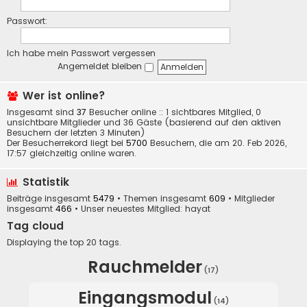
Passwort:
Ich habe mein Passwort vergessen
Angemeldet bleiben
Wer ist online?
Insgesamt sind
37
Besucher online :: 1 sichtbares Mitglied, 0
unsichtbare Mitglieder und 36 Gäste (basierend auf den aktiven
Besuchern der letzten 3 Minuten)
Der Besucherrekord liegt bei
5700
Besuchern, die am 20. Feb 2026,
17:57 gleichzeitig online waren.
Statistik
Beiträge insgesamt
5479
• Themen insgesamt
609
• Mitglieder
insgesamt
466
• Unser neuestes Mitglied:
hayat
Tag cloud
Displaying the top 20 tags.
Rauchmelder
(17)
Eingangsmodul
(14)