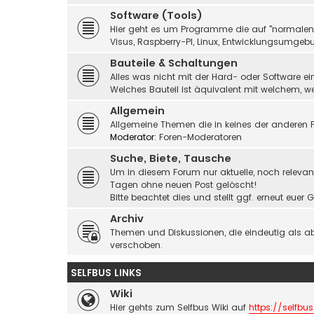
Software (Tools)
Hier geht es um Programme die auf "normalen" 
Visus, Raspberry-PI, Linux, Entwicklungsumgebu
Bauteile & Schaltungen
Alles was nicht mit der Hard- oder Software ei
Welches Bauteil ist äquivalent mit welchem, 
Allgemein
Allgemeine Themen die in keines der anderen F
Moderator:
Foren-Moderatoren
Suche, Biete, Tausche
Um in diesem Forum nur aktuelle, noch relevant
Tagen ohne neuen Post gelöscht!
Bitte beachtet dies und stellt ggf. erneut eue
Archiv
Themen und Diskussionen, die eindeutig als a
verschoben.
SELFBUS LINKS
Wiki
Hier gehts zum Selfbus Wiki auf
https://selfbus