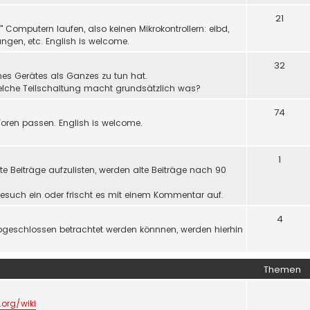
21
Computern laufen, also keinen Mikrokontrollern: eibd,
ngen, etc. English is welcome.
32
nes Gerätes als Ganzes zu tun hat.
welche Teilschaltung macht grundsätzlich was?
74
oren passen. English is welcome.
1
e Beiträge aufzulisten, werden alte Beiträge nach 90
r Gesuch ein oder frischt es mit einem Kommentar auf.
4
bgeschlossen betrachtet werden könnnen, werden hierhin
Themen
.org/wiki