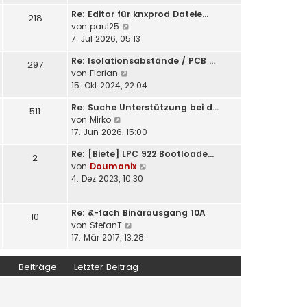
u
e
i
Re: Editor für knxprod Dateie…
e
218
r
t
N
von
paul25
s
B
r
e
7. Jul 2026, 05:13
t
e
a
u
e
i
Re: Isolationsabstände / PCB …
g
e
297
r
t
N
von
Florian
s
B
r
e
15. Okt 2024, 22:04
t
e
a
u
e
i
Re: Suche Unterstützung bei d…
g
e
511
r
t
N
von
Mirko
s
B
r
e
17. Jun 2026, 15:00
t
e
a
u
e
i
g
Re: [Biete] LPC 922 Bootloade…
e
2
r
t
N
von
Doumanix
s
B
r
e
4. Dez 2023, 10:30
t
e
a
u
e
i
g
e
r
t
Re: &-fach Binärausgang 10A
s
10
B
r
N
von
StefanT
t
e
a
e
17. Mär 2017, 13:28
e
i
g
u
r
t
e
B
Beiträge
Letzter Beitrag
r
s
e
a
t
i
g
e
t