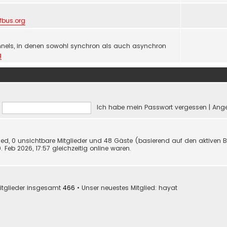
lfbus.org
nels, in denen sowohl synchron als auch asynchron
g
Ich habe mein Passwort vergessen
|
Ange
glied, 0 unsichtbare Mitglieder und 48 Gäste (basierend auf den aktiven 
Feb 2026, 17:57 gleichzeitig online waren.
itglieder insgesamt
466
• Unser neuestes Mitglied:
hayat