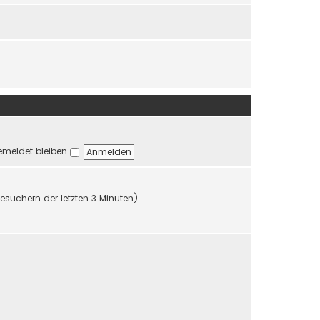
r
r
B
a
e
g
i
t
r
a
g
meldet bleiben
Besuchern der letzten 3 Minuten)