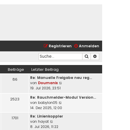
Registrieren
Anmelden
Suche
Erweiterte Suche
Beiträge
Letzter Beitrag
Re: Manuelle Freigabe neu reg…
86
N
von
Doumanix
e
19. Jul 2026, 23:51
u
Re: Rauchmelder-Modul Version…
e
2523
N
von
babylon05
s
e
14. Dez 2025, 12:00
t
u
e
Re: Linienkoppler
1701
e
r
N
von
hayat
s
B
e
8. Jul 2026, 11:22
t
e