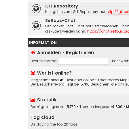
GIT Repository
Hier gehts zum GIT Repository auf
http://git.se
Selfbus-Chat
Der Rocket.Chat-Chat mit verschiedenen Chan
diskutiert werden kann:
https://chat.selfbus.or
INFORMATION
Anmelden
•
Registrieren
Benutzername:
Passwort:
Wer ist online?
Insgesamt sind
49
Besucher online :: 1 sichtbares Mit
Der Besucherrekord liegt bei
5700
Besuchern, die am 20. 
Statistik
Beiträge insgesamt
5479
• Themen insgesamt
609
• M
Tag cloud
Displaying the top 20 tags.