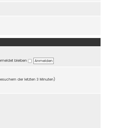
r
r
B
a
e
g
i
t
r
a
g
meldet bleiben
Besuchern der letzten 3 Minuten)