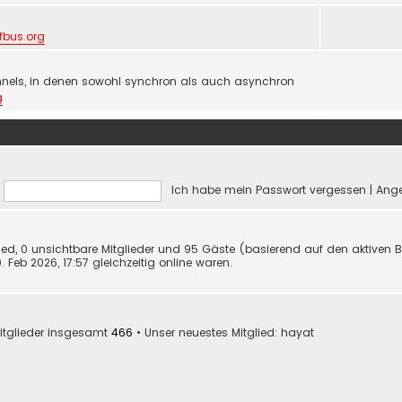
lfbus.org
nels, in denen sowohl synchron als auch asynchron
g
Ich habe mein Passwort vergessen
|
Ange
glied, 0 unsichtbare Mitglieder und 95 Gäste (basierend auf den aktiven 
Feb 2026, 17:57 gleichzeitig online waren.
itglieder insgesamt
466
• Unser neuestes Mitglied:
hayat