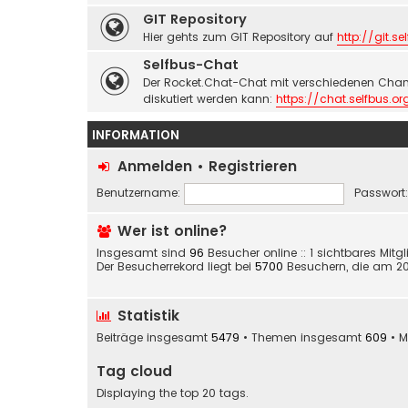
GIT Repository
Hier gehts zum GIT Repository auf
http://git.se
Selfbus-Chat
Der Rocket.Chat-Chat mit verschiedenen Chan
diskutiert werden kann:
https://chat.selfbus.or
INFORMATION
Anmelden
•
Registrieren
Benutzername:
Passwort:
Wer ist online?
Insgesamt sind
96
Besucher online :: 1 sichtbares Mit
Der Besucherrekord liegt bei
5700
Besuchern, die am 20. 
Statistik
Beiträge insgesamt
5479
• Themen insgesamt
609
• M
Tag cloud
Displaying the top 20 tags.