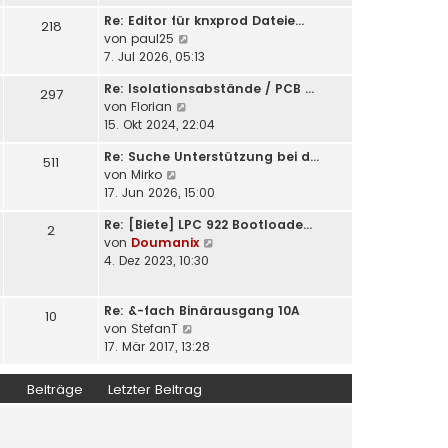
u
e
i
Re: Editor für knxprod Dateie…
e
218
r
t
N
von
paul25
s
B
r
e
7. Jul 2026, 05:13
t
e
a
u
e
i
Re: Isolationsabstände / PCB …
g
e
297
r
t
N
von
Florian
s
B
r
e
15. Okt 2024, 22:04
t
e
a
u
e
i
Re: Suche Unterstützung bei d…
g
e
511
r
t
N
von
Mirko
s
B
r
e
17. Jun 2026, 15:00
t
e
a
u
e
i
g
Re: [Biete] LPC 922 Bootloade…
e
2
r
t
N
von
Doumanix
s
B
r
e
4. Dez 2023, 10:30
t
e
a
u
e
i
g
e
r
t
Re: &-fach Binärausgang 10A
s
10
B
r
N
von
StefanT
t
e
a
e
17. Mär 2017, 13:28
e
i
g
u
r
t
e
B
Beiträge
Letzter Beitrag
r
s
e
a
t
i
g
e
t