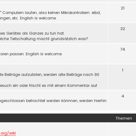
21
Computern laufen, also keinen Mikrokontrollern: eibd,
ngen, etc. English is welcome.
32
nes Gerätes als Ganzes zu tun hat.
welche Teilschaltung macht grundsätzlich was?
74
oren passen. English is welcome.
1
e Beiträge aufzulisten, werden alte Beiträge nach 90
r Gesuch ein oder frischt es mit einem Kommentar auf.
4
bgeschlossen betrachtet werden könnnen, werden hierhin
Themen
.org/wiki