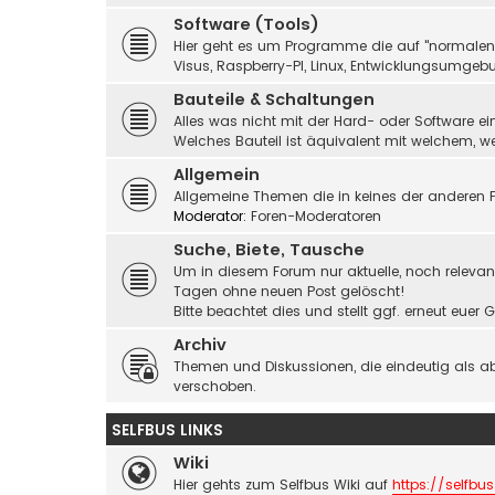
Software (Tools)
Hier geht es um Programme die auf "normalen" 
Visus, Raspberry-PI, Linux, Entwicklungsumgebu
Bauteile & Schaltungen
Alles was nicht mit der Hard- oder Software ei
Welches Bauteil ist äquivalent mit welchem, 
Allgemein
Allgemeine Themen die in keines der anderen F
Moderator:
Foren-Moderatoren
Suche, Biete, Tausche
Um in diesem Forum nur aktuelle, noch relevant
Tagen ohne neuen Post gelöscht!
Bitte beachtet dies und stellt ggf. erneut eue
Archiv
Themen und Diskussionen, die eindeutig als a
verschoben.
SELFBUS LINKS
Wiki
Hier gehts zum Selfbus Wiki auf
https://selfbus