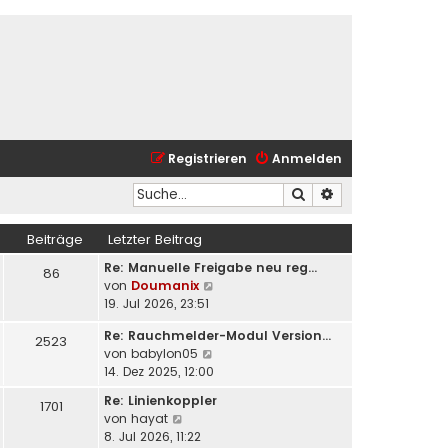
Registrieren
Anmelden
Suche
Erweiterte Suche
Beiträge
Letzter Beitrag
Re: Manuelle Freigabe neu reg…
86
N
von
Doumanix
e
19. Jul 2026, 23:51
u
Re: Rauchmelder-Modul Version…
e
2523
N
von
babylon05
s
e
14. Dez 2025, 12:00
t
u
e
Re: Linienkoppler
1701
e
r
N
von
hayat
s
B
e
8. Jul 2026, 11:22
t
e