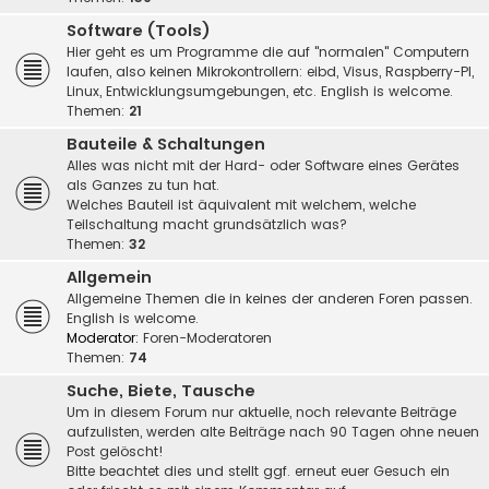
Software (Tools)
Hier geht es um Programme die auf "normalen" Computern
laufen, also keinen Mikrokontrollern: eibd, Visus, Raspberry-PI,
Linux, Entwicklungsumgebungen, etc. English is welcome.
Themen:
21
Bauteile & Schaltungen
Alles was nicht mit der Hard- oder Software eines Gerätes
als Ganzes zu tun hat.
Welches Bauteil ist äquivalent mit welchem, welche
Teilschaltung macht grundsätzlich was?
Themen:
32
Allgemein
Allgemeine Themen die in keines der anderen Foren passen.
English is welcome.
Moderator:
Foren-Moderatoren
Themen:
74
Suche, Biete, Tausche
Um in diesem Forum nur aktuelle, noch relevante Beiträge
aufzulisten, werden alte Beiträge nach 90 Tagen ohne neuen
Post gelöscht!
Bitte beachtet dies und stellt ggf. erneut euer Gesuch ein