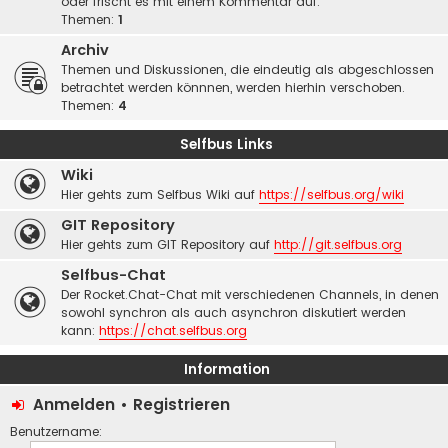
oder frischt es mit einem Kommentar auf.
Themen:
1
Archiv
Themen und Diskussionen, die eindeutig als abgeschlossen
betrachtet werden könnnen, werden hierhin verschoben.
Themen:
4
Selfbus Links
Wiki
Hier gehts zum Selfbus Wiki auf
https://selfbus.org/wiki
GIT Repository
Hier gehts zum GIT Repository auf
http://git.selfbus.org
Selfbus-Chat
Der Rocket.Chat-Chat mit verschiedenen Channels, in denen
sowohl synchron als auch asynchron diskutiert werden
kann:
https://chat.selfbus.org
Information
Anmelden
•
Registrieren
Benutzername: