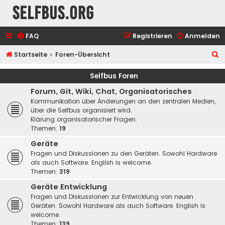
selfbus.org
FAQ
Registrieren
Anmelden
S
Startseite
Foren-Übersicht
u
Selfbus Foren
c
Forum, Git, Wiki, Chat, Organisatorisches
h
Kommunikation über Änderungen an den zentralen Medien,
e
über die Selfbus organisiert wird.
Klärung organisatorischer Fragen.
Themen:
19
Geräte
Fragen und Diskussionen zu den Geräten. Sowohl Hardware
als auch Software. English is welcome.
Themen:
319
Geräte Entwicklung
Fragen und Diskussionen zur Entwicklung von neuen
Geräten. Sowohl Hardware als auch Software. English is
welcome.
Themen:
139