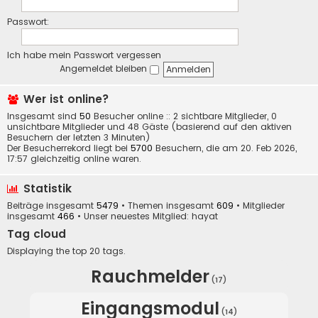
Passwort:
Ich habe mein Passwort vergessen
Angemeldet bleiben
Wer ist online?
Insgesamt sind
50
Besucher online :: 2 sichtbare Mitglieder, 0
unsichtbare Mitglieder und 48 Gäste (basierend auf den aktiven
Besuchern der letzten 3 Minuten)
Der Besucherrekord liegt bei
5700
Besuchern, die am 20. Feb 2026,
17:57 gleichzeitig online waren.
Statistik
Beiträge insgesamt
5479
• Themen insgesamt
609
• Mitglieder
insgesamt
466
• Unser neuestes Mitglied:
hayat
Tag cloud
Displaying the top 20 tags.
Rauchmelder
(17)
Eingangsmodul
(14)